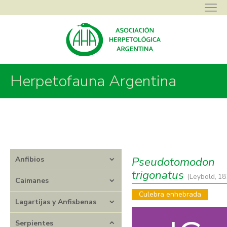
Asociación Herpetológica Argentina
>
Herpetofauna Argentina
>
Herpetofauna Argentina
Serpientes
>
Dipsadidae
>
Pseudotomodon
>
Pseudotomodon
trigonatus
Pseudotomodon
Anfibios
trigonatus
(Leybold, 18
Caimanes
Culebra enhebrada
Lagartijas y Anfisbenas
Serpientes