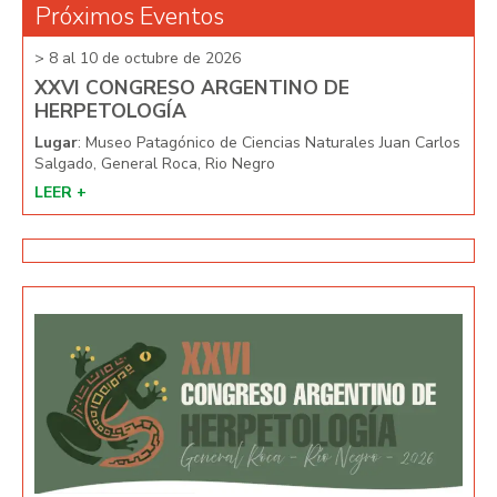
Próximos Eventos
> 8 al 10 de octubre de 2026
> 8 
XXVI CONGRESO ARGENTINO DE
XX
HERPETOLOGÍA
HE
arlos
Lugar
: Museo Patagónico de Ciencias Naturales Juan Carlos
Lug
Salgado, General Roca, Rio Negro
Salg
LEER +
LEE