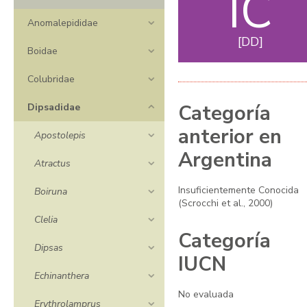
IC
Anomalepididae
DD
Boidae
Colubridae
Categoría
Dipsadidae
anterior en
Apostolepis
Argentina
Atractus
Insuficientemente Conocida
Boiruna
(Scrocchi et al., 2000)
Clelia
Categoría
Dipsas
IUCN
Echinanthera
No evaluada
Erythrolamprus