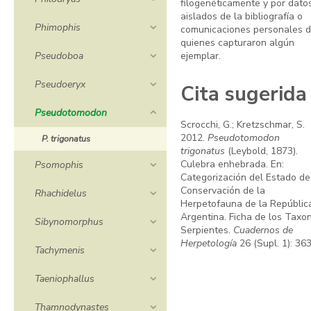
filogenéticamente y por dato
aislados de la bibliografía o
Phimophis
comunicaciones personales 
quienes capturaron algún
Pseudoboa
ejemplar.
Pseudoeryx
Cita sugerida
Pseudotomodon
Scrocchi, G.; Kretzschmar, S.
2012.
Pseudotomodon
P. trigonatus
trigonatus
(Leybold, 1873).
Culebra enhebrada. En:
Psomophis
Categorización del Estado de
Conservación de la
Rhachidelus
Herpetofauna de la Repúblic
Argentina. Ficha de los Taxo
Sibynomorphus
Serpientes.
Cuadernos de
Herpetología
26 (Supl. 1): 363
Tachymenis
Taeniophallus
Thamnodynastes