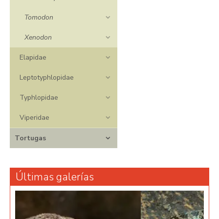
Tomodon
Xenodon
Elapidae
Leptotyphlopidae
Typhlopidae
Viperidae
Tortugas
Últimas galerías