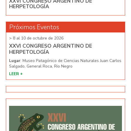
XXVI CONGRESO ARGENTINO DE
HERPETOLOGÍA
Próximos Eventos
> 8 al 10 de octubre de 2026
> 8 
XXVI CONGRESO ARGENTINO DE
XX
HERPETOLOGÍA
HE
arlos
Lugar
: Museo Patagónico de Ciencias Naturales Juan Carlos
Lug
Salgado, General Roca, Rio Negro
Salg
LEER +
LEE