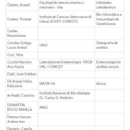
Facultad de ciencias exactas y
Lithobates
Cóceres, Araceli
naturales - uba
catesbeianus
Bio-Informática e
Instituto de Ciencias Veterinarias dl
Cordero, Trindad
Inmunología de
Litoral (ICIVET-CONICET)
Cocodrilianos
Cordier,
Maximiliano
Corrales Zuñiga,
Demografía de
UNSJ
Lucas Anibal
anfibios
Cruz, Félix
Cuzziol Boccioni,
Laboratorio de Ecotoxicología- FBCB-
Ecotoxicología en
Ana Paula
UNL / CONICET
anfibios anuros
Dajil, Juan Esteban
De Araujo Vieira,
MACN-He
Anura
Katyuscia
Instituto Nacional de Microbiología
de Roodt, Carolina
Dr. Carlos G. Malbrán
DEMARTÍN,
INALI
ROCIO PAMELA
Demayo Saman,
Andrea Ines
Deutsch, Camila