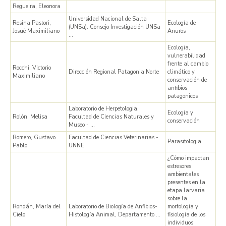
Regueira, Eleonora
Universidad Nacional de Salta
Resina Pastori,
Ecología de
(UNSa). Consejo Investigación UNSa
Josué Maximiliano
Anuros
…
Ecologia,
vulnerabilidad
frente al cambio
Rocchi, Victorio
Dirección Regional Patagonia Norte
climático y
Maximiliano
conservación de
anfibios
patagonicos
Laboratorio de Herpetologia,
Ecología y
Rolón, Melisa
Facultad de Ciencias Naturales y
conservación
Museo - …
Romero, Gustavo
Facultad de Ciencias Veterinarias -
Parasitologia
Pablo
UNNE
¿Cómo impactan
estresores
ambientales
presentes en la
etapa larvaria
sobre la
Rondán, María del
Laboratorio de Biología de Anfibios-
morfología y
Cielo
Histología Animal, Departamento …
fisiología de los
individuos