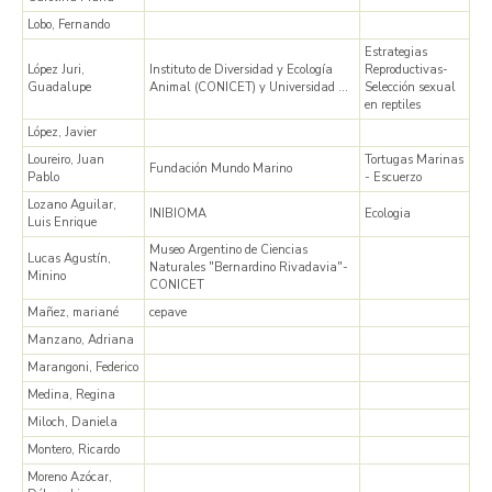
Lobo, Fernando
Estrategias
López Juri,
Instituto de Diversidad y Ecología
Reproductivas-
Guadalupe
Animal (CONICET) y Universidad …
Selección sexual
en reptiles
López, Javier
Loureiro, Juan
Tortugas Marinas
Fundación Mundo Marino
Pablo
- Escuerzo
Lozano Aguilar,
INIBIOMA
Ecologia
Luis Enrique
Museo Argentino de Ciencias
Lucas Agustín,
Naturales "Bernardino Rivadavia"-
Minino
CONICET
Mañez, mariané
cepave
Manzano, Adriana
Marangoni, Federico
Medina, Regina
Miloch, Daniela
Montero, Ricardo
Moreno Azócar,