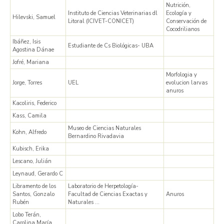
Nutrición,
Instituto de Ciencias Veterinarias dl
Ecología y
Hilevski, Samuel
Litoral (ICIVET-CONICET)
Conservación de
Cocodrilianos
Ibáñez, Isis
Estudiante de Cs Biológicas- UBA
Agostina Dánae
Jofré, Mariana
Morfologia y
Jorge, Torres
UEL
evolucion larvas
anuros
Kacoliris, Federico
Kass, Camila
Museo de Ciencias Naturales
Kohn, Alfredo
Bernardino Rivadavia
Kubisch, Erika
Lescano, Julián
Leynaud, Gerardo C
Libramento de los
Laboratorio de Herpetología-
Santos, Gonzalo
Facultad de Ciencias Exactas y
Anuros
Rubén
Naturales …
Lobo Terán,
Carolina María