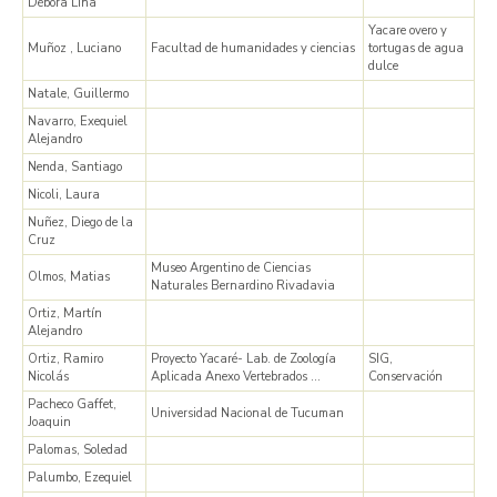
Débora Lina
Yacare overo y
Muñoz , Luciano
Facultad de humanidades y ciencias
tortugas de agua
dulce
Natale, Guillermo
Navarro, Exequiel
Alejandro
Nenda, Santiago
Nicoli, Laura
Nuñez, Diego de la
Cruz
Museo Argentino de Ciencias
Olmos, Matias
Naturales Bernardino Rivadavia
Ortiz, Martín
Alejandro
Ortiz, Ramiro
Proyecto Yacaré- Lab. de Zoología
SIG,
Nicolás
Aplicada Anexo Vertebrados …
Conservación
Pacheco Gaffet,
Universidad Nacional de Tucuman
Joaquin
Palomas, Soledad
Palumbo, Ezequiel