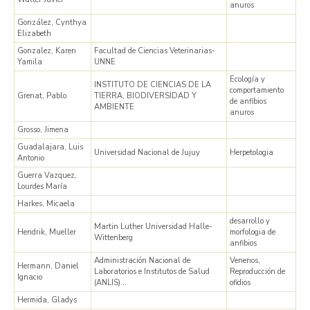
anuros
González, Cynthya
Elizabeth
Gonzalez, Karen
Facultad de Ciencias Veterinarias-
Yamila
UNNE
Ecología y
INSTITUTO DE CIENCIAS DE LA
comportamiento
Grenat, Pablo
TIERRA, BIODIVERSIDAD Y
de anfibios
AMBIENTE
anuros
Grosso, Jimena
Guadalajara, Luis
Universidad Nacional de Jujuy
Herpetologia
Antonio
Guerra Vazquez,
Lourdes María
Harkes, Micaela
desarrollo y
Martin Luther Universidad Halle-
Hendrik, Mueller
morfologia de
Wittenberg
anfibios
Administración Nacional de
Venenos,
Hermann, Daniel
Laboratorios e Institutos de Salud
Reproducción de
Ignacio
(ANLIS)…
ofidios
Hermida, Gladys