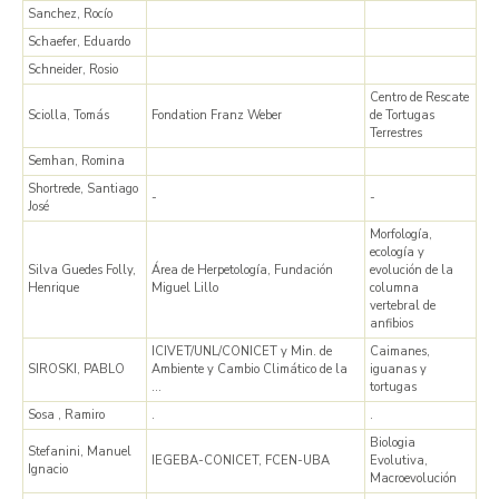
Sanchez, Rocío
Schaefer, Eduardo
Schneider, Rosio
Centro de Rescate
Sciolla, Tomás
Fondation Franz Weber
de Tortugas
Terrestres
Semhan, Romina
Shortrede, Santiago
-
-
José
Morfología,
ecología y
Silva Guedes Folly,
Área de Herpetología, Fundación
evolución de la
Henrique
Miguel Lillo
columna
vertebral de
anfibios
ICIVET/UNL/CONICET y Min. de
Caimanes,
SIROSKI, PABLO
Ambiente y Cambio Climático de la
iguanas y
…
tortugas
Sosa , Ramiro
.
.
Biologia
Stefanini, Manuel
IEGEBA-CONICET, FCEN-UBA
Evolutiva,
Ignacio
Macroevolución