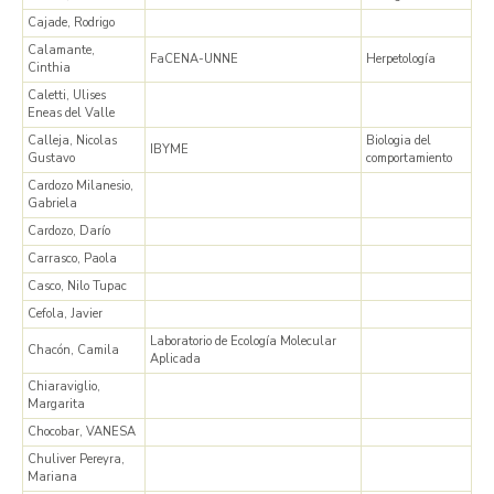
Cajade, Rodrigo
Calamante,
FaCENA-UNNE
Herpetología
Cinthia
Caletti, Ulises
Eneas del Valle
Calleja, Nicolas
Biologia del
IBYME
Gustavo
comportamiento
Cardozo Milanesio,
Gabriela
Cardozo, Darío
Carrasco, Paola
Casco, Nilo Tupac
Cefola, Javier
Laboratorio de Ecología Molecular
Chacón, Camila
Aplicada
Chiaraviglio,
Margarita
Chocobar, VANESA
Chuliver Pereyra,
Mariana