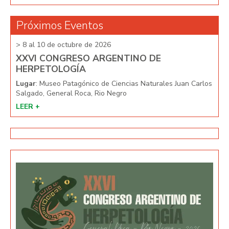
Próximos Eventos
> 8 al 10 de octubre de 2026
> 8 
XXVI CONGRESO ARGENTINO DE
XX
HERPETOLOGÍA
HE
arlos
Lugar
: Museo Patagónico de Ciencias Naturales Juan Carlos
Lug
Salgado, General Roca, Rio Negro
Salg
LEER +
LEE