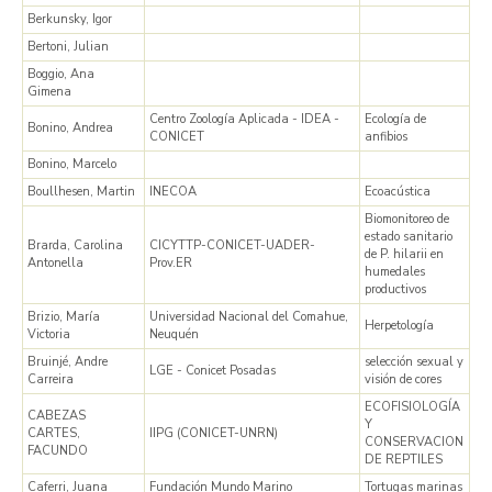
Berkunsky, Igor
Bertoni, Julian
Boggio, Ana
Gimena
Centro Zoología Aplicada - IDEA -
Ecología de
Bonino, Andrea
CONICET
anfibios
Bonino, Marcelo
Boullhesen, Martin
INECOA
Ecoacústica
Biomonitoreo de
estado sanitario
Brarda, Carolina
CICYTTP-CONICET-UADER-
de P. hilarii en
Antonella
Prov.ER
humedales
productivos
Brizio, María
Universidad Nacional del Comahue,
Herpetología
Victoria
Neuquén
Bruinjé, Andre
selección sexual y
LGE - Conicet Posadas
Carreira
visión de cores
ECOFISIOLOGÍA
CABEZAS
Y
CARTES,
IIPG (CONICET-UNRN)
CONSERVACION
FACUNDO
DE REPTILES
Caferri, Juana
Fundación Mundo Marino
Tortugas marinas