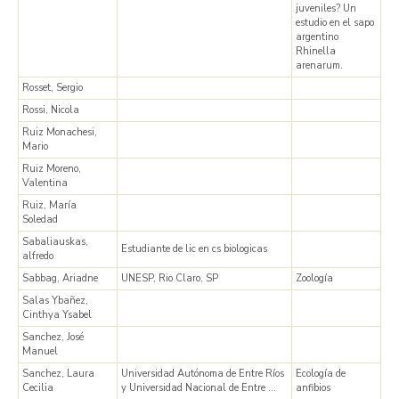
juveniles? Un
estudio en el sapo
argentino
Rhinella
arenarum.
Rosset, Sergio
Rossi, Nicola
Ruiz Monachesi,
Mario
Ruiz Moreno,
Valentina
Ruiz, María
Soledad
Sabaliauskas,
Estudiante de lic en cs biologicas
alfredo
Sabbag, Ariadne
UNESP, Rio Claro, SP
Zoología
Salas Ybañez,
Cinthya Ysabel
Sanchez, José
Manuel
Sanchez, Laura
Universidad Autónoma de Entre Ríos
Ecología de
Cecilia
y Universidad Nacional de Entre …
anfibios