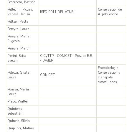
Pedernera, Josefina
Pellegrini Piccini,
Conservación de
ISFD 9011 DEL ATUEL
Vanesa Denisa
A. pehuenche
Peltzer, Paola
Pereyra, Laura
Pereyra, María
Eugenia
Pereyra, Martín
Pierini, Sofía
CICyTTP - CONICET - Prov. de E.R.
Evelyn
- UAdER
Ecotoxicologia,
Poletta, Gisela
Conservacion y
CONICET
Laura
manejo de
crocodilianos
Ponssa, María
Laura
Prado, Walter
Quinteros,
Sebastián
Quinzio, Silvia
Quipildor, Matías