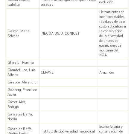
evolución
Isabella
posadas
Herramientas de
monitoreo fiables,
rápidas y de bajo
costo aplicables a
Gastón, Maria
la conservación
INECOA UNJU, CONICET
Soledad
de la diversidad
de anuros de
ecorregiones de
montaña del
NOA
Ghirardi, Romina
Giambelluca, Luis
CEPAVE
Aracnidos
Alberto
Giraudo, Alejandro
Goldberg, Francisco
Javier
Gómez Alés,
Rodrigo
González Baffa,
Noelia
Ecomorfologia y
Gonzalez Raffo,
Instituto de biodiversidad neotropical
conservacion de
Walter Javier