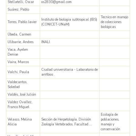
Stellatelli, Oscar
os2830@gmail.com
Suárez, Pablo
Tecnico en manejo
Instituto de biologia subtropical (IBS)
Torres, Pablo Javier
de colecciones
(CONICET-UNaM)
biológicas
Úbeda, Carmen
Ulibarrie, Andres
INALI
Vaca, Ayelen
Denise
Vaira, Marcos
Ciudad universitaria - Laboratorio de
Valchi, Paula
anfibios .
Valdecantos,
Soledad
Valdés, José Julián
Valdez Ovallez,
Franco Miguel
Ecología de
Velasco, Melina
Sección de Herpetología. División
poblaciones,
Alicia
Zoología Vertebrados. Facultad …
manejo y
conservación