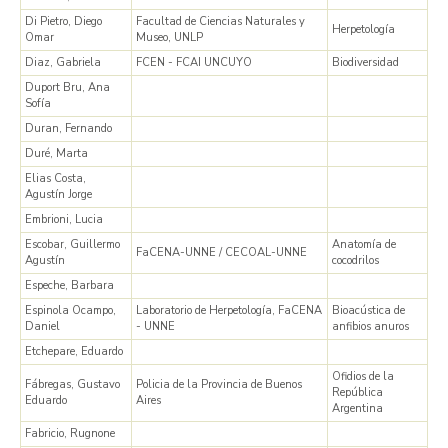
Di Pietro, Diego
Facultad de Ciencias Naturales y
Herpetología
Omar
Museo, UNLP
Diaz, Gabriela
FCEN - FCAI UNCUYO
Biodiversidad
Duport Bru, Ana
Sofía
Duran, Fernando
Duré, Marta
Elias Costa,
Agustín Jorge
Embrioni, Lucia
Escobar, Guillermo
Anatomía de
FaCENA-UNNE / CECOAL-UNNE
Agustín
cocodrilos
Espeche, Barbara
Espinola Ocampo,
Laboratorio de Herpetología, FaCENA
Bioacústica de
Daniel
- UNNE
anfibios anuros
Etchepare, Eduardo
Ofidios de la
Fábregas, Gustavo
Policia de la Provincia de Buenos
República
Eduardo
Aires
Argentina
Fabricio, Rugnone