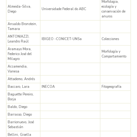
Morfologia,
Almeida-Silva,
ecología y
Universidade Federal do ABC
Diego
conservación de
anuros
Ansaldo Bronstein,
Tamara
ANTONIAZZI,
IBIGEO -CONICET-UNSa
Colecciones
Leandro Raúl
Aramayo Mora,
Morfología y
Federico José del
Comportamiento
Milagro
Arzamendia,
Vanesa
Attademo, Andrés
Baccaro, Lara
INECOA
Fitogeografía
Baguette Pereiro,
Borja
Baldo, Diego
Barrasso, Diego
Barrionuevo, José
Sebastián
Bellini, Gisella