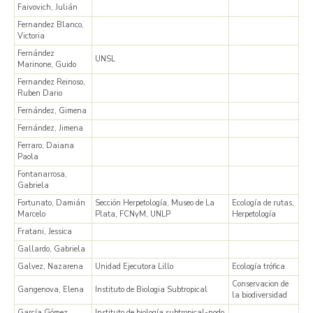
Faivovich, Julián
Fernandez Blanco,
Victoria
Fernández
UNSL
Marinone, Guido
Fernandez Reinoso,
Ruben Dario
Fernández, Gimena
Fernández, Jimena
Ferraro, Daiana
Paola
Fontanarrosa,
Gabriela
Fortunato, Damián
Sección Herpetología, Museo de La
Ecología de rutas,
Marcelo
Plata, FCNyM, UNLP
Herpetología
Fratani, Jessica
Gallardo, Gabriela
Galvez, Nazarena
Unidad Ejecutora Lillo
Ecología trófica
Conservacion de
Gangenova, Elena
Instituto de Biologia Subtropical
la biodiversidad
García Gómez,
Instituto de biología subtropical-nodo