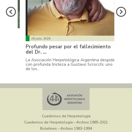
20 jul
E
Reuni
26 julio, 2026
Asoci
Profundo pesar por el fallecimiento
del Dr. …
La AHA 
Comunic
La Asociación Herpetológica Argentina despide
Paleont
con profunda tristeza a Gustavo Scrocchi, uno
de los…
Cuadernos de Herpetología
Cuadernos de Herpetología – Archivo 1985-2021
Boletines – Archivo 1983-1994