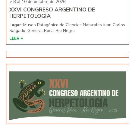
> 8 al 10 de octubre de 2026
> 8 
XXVI CONGRESO ARGENTINO DE
XX
HERPETOLOGÍA
HE
arlos
Lugar
: Museo Patagónico de Ciencias Naturales Juan Carlos
Lug
Salgado, General Roca, Rio Negro
Salg
LEER +
LEE