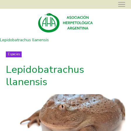
Asociación Herpetológica Argentina
>
Galerías
>
Especies
>
Lepidobatrachus llanensis
Especies
Lepidobatrachus
llanensis