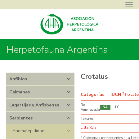
Herpetofauna Argentina
Asociación Herpetológica Argentina
>
Herpetofauna Argentina
>
Serpientes
>
Viperidae
>
Crotalus
Crotalus
Anfibios
Caimanes
‡
Categorías
IUCN
Totale
Lagartijas y Anfisbenas
No
NA
LC
Amenazada
Serpientes
Taxones
Lista Roja
Anomalepididae
* Categorías pertenecientes a la Lista