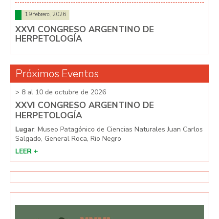
19 febrero, 2026
XXVI CONGRESO ARGENTINO DE
HERPETOLOGÍA
Próximos Eventos
> 8 al 10 de octubre de 2026
> 8 
XXVI CONGRESO ARGENTINO DE
XX
HERPETOLOGÍA
HE
arlos
Lugar
: Museo Patagónico de Ciencias Naturales Juan Carlos
Lug
Salgado, General Roca, Rio Negro
Salg
LEER +
LEE