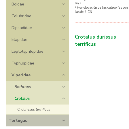
Roja.
Boidae
‡
Homologación de las categorías con
las de IUCN.
Colubridae
Dipsadidae
Crotalus durissus
Elapidae
terrificus
Leptotyphlopidae
Typhlopidae
Viperidae
Bothrops
Crotalus
C. durissus terrificus
Tortugas