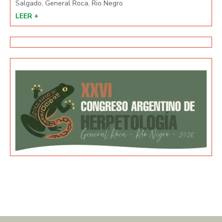
Salgado, General Roca, Rio Negro
Salg
LEER +
LEE