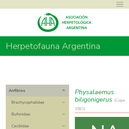
Herpetofauna Argentina
Asociación Herpetológica Argentina
>
Herpetofauna Argentina
>
Anfibios
>
Leiuperidae
>
Physalaemus
>
Physalaemus biligonigerus
Physalaemus
Anfibios
biligonigerus
(Cope,
Brachycephalidae
1861)
Bufonidae
Ceciliidae