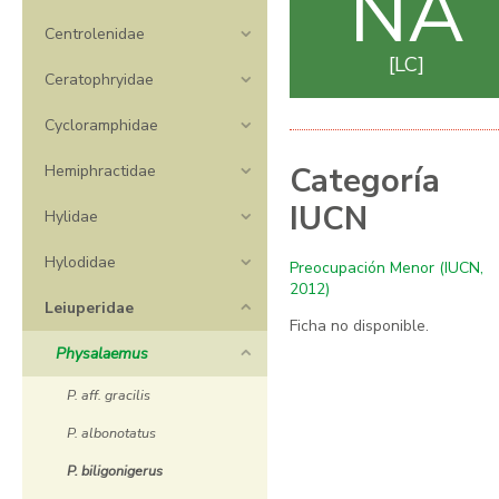
NA
Centrolenidae
LC
Ceratophryidae
Cycloramphidae
Categoría
Hemiphractidae
IUCN
Hylidae
Hylodidae
Preocupación Menor (IUCN,
2012)
Leiuperidae
Ficha no disponible.
Physalaemus
P. aff. gracilis
P. albonotatus
P. biligonigerus