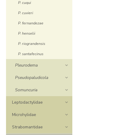
P. cuqui
P. cuvieri
P. fernandezae
P. henselii
P. riograndensis
P. santafecinus
Pleurodema
Pseudopaludicola
Somuncuria
Leptodactylidae
Microhylidae
Strabomantidae