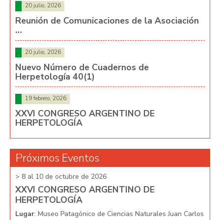
20 julio, 2026
Reunión de Comunicaciones de la Asociación
…
20 julio, 2026
Nuevo Número de Cuadernos de
Herpetología 40(1)
19 febrero, 2026
XXVI CONGRESO ARGENTINO DE
HERPETOLOGÍA
Próximos Eventos
> 8 al 10 de octubre de 2026
> 8 
XXVI CONGRESO ARGENTINO DE
XX
HERPETOLOGÍA
HE
arlos
Lugar
: Museo Patagónico de Ciencias Naturales Juan Carlos
Lug