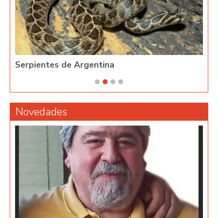
Serpientes de Argentina
Phy
Novedades