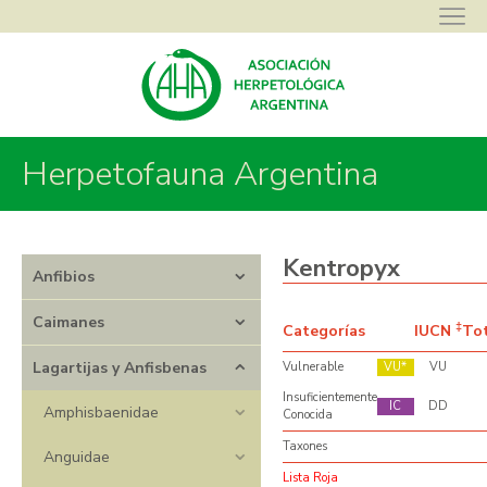
Herpetofauna Argentina
Asociación Herpetológica Argentina
>
Herpetofauna Argentina
>
Lagartijas y Anfisbenas
>
Teiidae
>
Kentropyx
Kentropyx
Anfibios
Caimanes
‡
Categorías
IUCN
To
Lagartijas y Anfisbenas
Vulnerable
VU
VU
Insuficientemente
IC
DD
Amphisbaenidae
Conocida
Taxones
Anguidae
Lista Roja