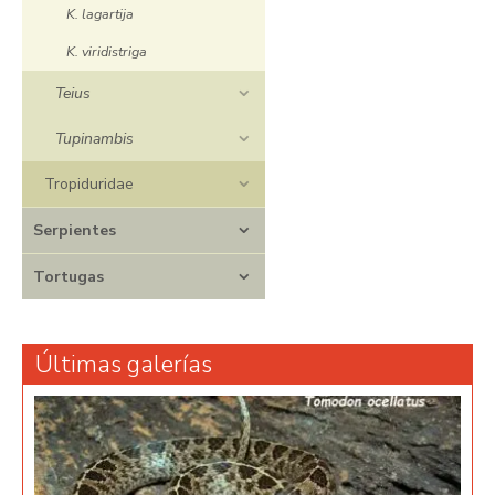
K. lagartija
K. viridistriga
Teius
Tupinambis
Tropiduridae
Serpientes
Tortugas
Últimas galerías