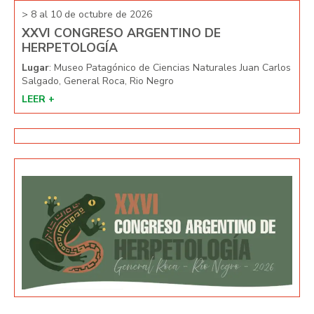
> 8 al 10 de octubre de 2026
> 8 
XXVI CONGRESO ARGENTINO DE
XX
HERPETOLOGÍA
HE
arlos
Lugar
: Museo Patagónico de Ciencias Naturales Juan Carlos
Lug
Salgado, General Roca, Rio Negro
Salg
LEER +
LEE