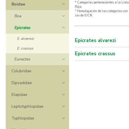
* Categorías pertenecientes a la Lista
Boidae
Roja.
‡
Homologación de las categorías con
Boa
las de IUCN.
Epicrates
E. alvarezi
Epicrates alvarezi
E. crassus
Epicrates crassus
Eunectes
Colubridae
Dipsadidae
Elapidae
Leptotyphlopidae
Typhlopidae