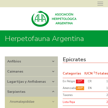
Herpetofauna Argentina
Asociación Herpetológica Argentina
>
Herpetofauna Argentina
>
Serpientes
>
Boidae
>
Epicrates
Epicrates
Anfibios
Caimanes
‡
Categorías
IUCN
Totales
Lagartijas y Anfisbenas
En Peligro
EP
CR
1
Amenzada
AM
EN
1
Serpientes
Taxones
2
Anomalepididae
Lista Roja
2