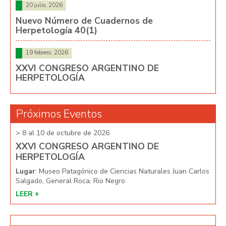
20 julio, 2026
Nuevo Número de Cuadernos de
Herpetología 40(1)
19 febrero, 2026
XXVI CONGRESO ARGENTINO DE
HERPETOLOGÍA
Próximos Eventos
> 8 al 10 de octubre de 2026
> 8 
XXVI CONGRESO ARGENTINO DE
XX
HERPETOLOGÍA
HE
arlos
Lugar
: Museo Patagónico de Ciencias Naturales Juan Carlos
Lug
Salgado, General Roca, Rio Negro
Salg
LEER +
LEE