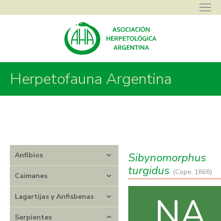
Herpetofauna Argentina
Asociación Herpetológica Argentina
>
Herpetofauna Argentina
>
Serpientes
>
Dipsadidae
>
Sibynomorphus
>
Sibynomorphus turgidus
Sibynomorphus
Anfibios
turgidus
(Cope, 1868)
Caimanes
NA
Lagartijas y Anfisbenas
Serpientes