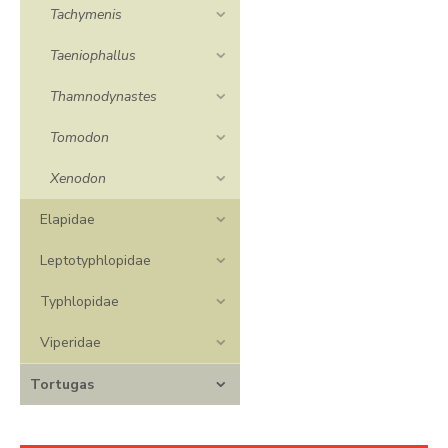
Tachymenis
Taeniophallus
Thamnodynastes
Tomodon
Xenodon
Elapidae
Leptotyphlopidae
Typhlopidae
Viperidae
Tortugas