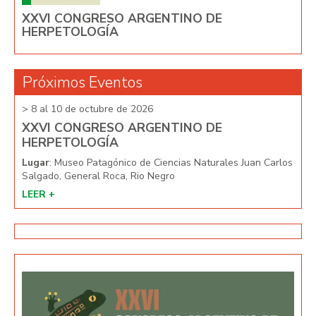
XXVI CONGRESO ARGENTINO DE
HERPETOLOGÍA
Próximos Eventos
> 8 al 10 de octubre de 2026
> 8 
XXVI CONGRESO ARGENTINO DE
XX
HERPETOLOGÍA
HE
arlos
Lugar
: Museo Patagónico de Ciencias Naturales Juan Carlos
Lug
Salgado, General Roca, Rio Negro
Salg
LEER +
LEE