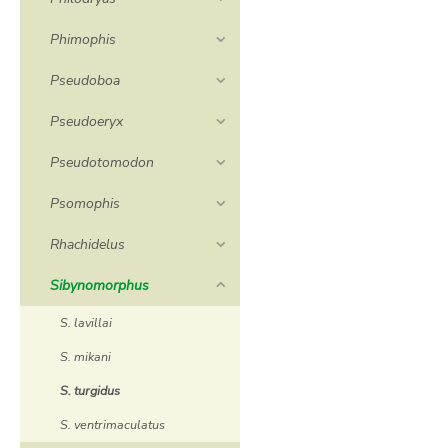
Phimophis
Pseudoboa
Pseudoeryx
Pseudotomodon
Psomophis
Rhachidelus
Sibynomorphus
S. lavillai
S. mikani
S. turgidus
S. ventrimaculatus