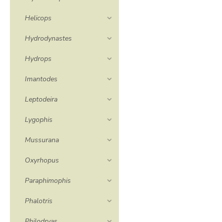
Helicops
Hydrodynastes
Hydrops
Imantodes
Leptodeira
Lygophis
Mussurana
Oxyrhopus
Paraphimophis
Phalotris
Philodryas