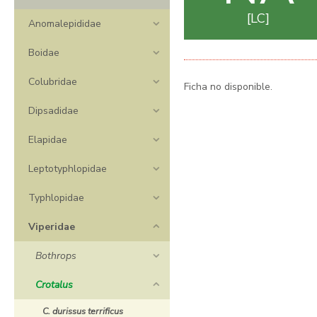
LC
Anomalepididae
Boidae
Colubridae
Ficha no disponible.
Dipsadidae
Elapidae
Leptotyphlopidae
Typhlopidae
Viperidae
Bothrops
Crotalus
C. durissus terrificus