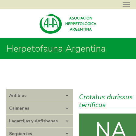
Herpetofauna Argentina
Asociación Herpetológica Argentina
>
Herpetofauna Argentina
>
Serpientes
>
Viperidae
>
Crotalus
>
Crotalus durissus terrificus
Crotalus durissus
Anfibios
terrificus
Caimanes
NA
Lagartijas y Anfisbenas
Serpientes