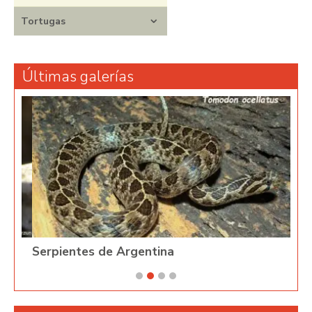
Tortugas
Últimas galerías
Serpientes de Argentina
Phy