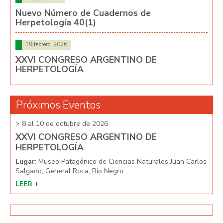
Nuevo Número de Cuadernos de
Herpetología 40(1)
19 febrero, 2026
XXVI CONGRESO ARGENTINO DE
HERPETOLOGÍA
Próximos Eventos
> 8 al 10 de octubre de 2026
> 8 
XXVI CONGRESO ARGENTINO DE
XX
HERPETOLOGÍA
HE
arlos
Lugar
: Museo Patagónico de Ciencias Naturales Juan Carlos
Lug
Salgado, General Roca, Rio Negro
Salg
LEER +
LEE