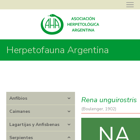
Herpetofauna Argentina
Asociación Herpetológica Argentina
>
Herpetofauna Argentina
>
Serpientes
>
Leptotyphlopidae
>
Rena
>
Rena unguirostris
Rena unguirostris
Anfibios
(Boulenger, 1902)
Caimanes
NA
Lagartijas y Anfisbenas
Serpientes