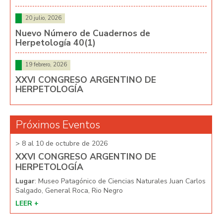
20 julio, 2026
Nuevo Número de Cuadernos de
Herpetología 40(1)
19 febrero, 2026
XXVI CONGRESO ARGENTINO DE
HERPETOLOGÍA
Próximos Eventos
> 8 al 10 de octubre de 2026
> 8 
XXVI CONGRESO ARGENTINO DE
XX
HERPETOLOGÍA
HE
arlos
Lugar
: Museo Patagónico de Ciencias Naturales Juan Carlos
Lug
Salgado, General Roca, Rio Negro
Salg
LEER +
LEE