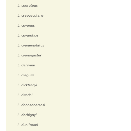
L. coeruleus
L. crepuscularis
L. cuyanus
L. cuyumhue
L. cyaneinotatus
L. cyanogaster
L. darwinii
L. diaguita
L. dicktracyi
L. ditadai
L. donosobarrosi
L. dorbignyi
L. duellmani