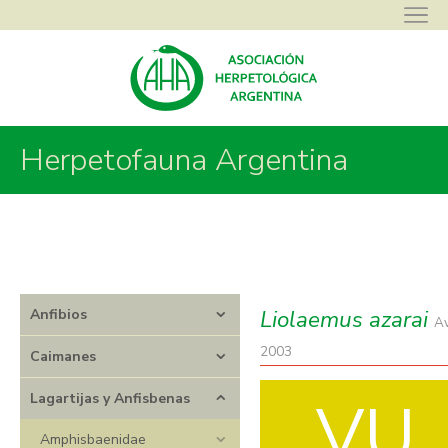
Herpetofauna Argentina
Asociación Herpetológica Argentina
>
Herpetofauna Argentina
>
Lagartijas y Anfisbenas
>
Liolaemidae
>
Liolaemus
>
Liolaemus azarai
Liolaemus azarai
Anfibios
Av
2003
Caimanes
VU
Lagartijas y Anfisbenas
Amphisbaenidae