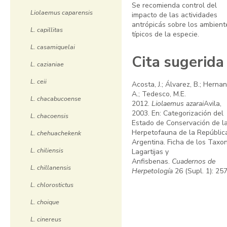
Se recomienda control del
Liolaemus caparensis
impacto de las actividades
antrópicás sobre los ambient
L. capillitas
típicos de la especie.
L. casamiquelai
Cita sugerida
L. cazianiae
L. ceii
Acosta, J.; Álvarez, B.; Herna
A.; Tedesco, M.E.
L. chacabucoense
2012.
Liolaemus azarai
Avila,
2003. En: Categorización del
L. chacoensis
Estado de Conservación de l
Herpetofauna de la Repúblic
L. chehuachekenk
Argentina. Ficha de los Taxo
L. chiliensis
Lagartijas y
Anfisbenas.
Cuadernos de
L. chillanensis
Herpetología
26 (Supl. 1): 257
L. chlorostictus
L. choique
L. cinereus