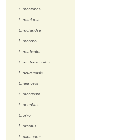
L. montanezi
L. montanus
L. morandae
L. morenoi
L. multicolor
L. multimaculatus
L. neuquensis
L. nigriceps
L. olongasta
L. orientalis
L. orko
L. ornatus
L. pagaburoi