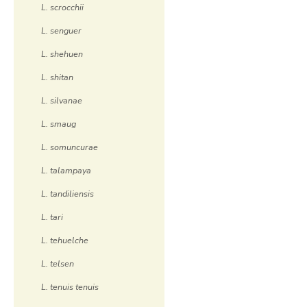
L. scrocchii
L. senguer
L. shehuen
L. shitan
L. silvanae
L. smaug
L. somuncurae
L. talampaya
L. tandiliensis
L. tari
L. tehuelche
L. telsen
L. tenuis tenuis