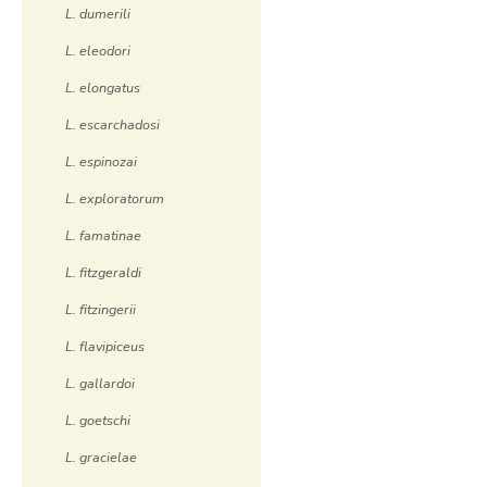
L. dumerili
L. eleodori
L. elongatus
L. escarchadosi
L. espinozai
L. exploratorum
L. famatinae
L. fitzgeraldi
L. fitzingerii
L. flavipiceus
L. gallardoi
L. goetschi
L. gracielae