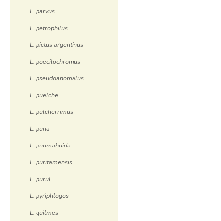
L. parvus
L. petrophilus
L. pictus argentinus
L. poecilochromus
L. pseudoanomalus
L. puelche
L. pulcherrimus
L. puna
L. punmahuida
L. puritamensis
L. purul
L. pyriphlogos
L. quilmes