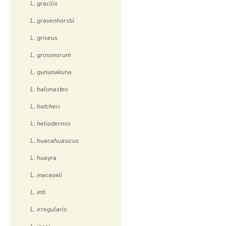
L. gracilis
L. gravenhorstii
L. griseus
L. grosseorum
L. gununakuna
L. halonastes
L. hatcheri
L. heliodermis
L. huacahuasicus
L. huayra
L. inacayali
L. inti
L. irregularis