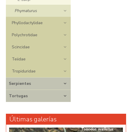
Phymaturus
Phyllodactylidae
Polychrotidae
Scincidae
Teiidae
Tropiduridae
Serpientes
Tortugas
Últimas galerías