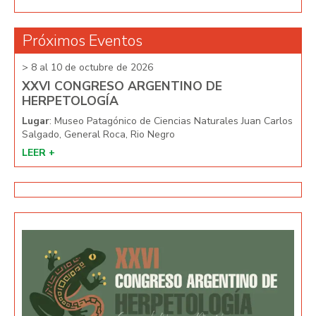
Próximos Eventos
> 8 al 10 de octubre de 2026
> 8 
XXVI CONGRESO ARGENTINO DE
XX
HERPETOLOGÍA
HE
arlos
Lugar
: Museo Patagónico de Ciencias Naturales Juan Carlos
Lug
Salgado, General Roca, Rio Negro
Salg
LEER +
LEE