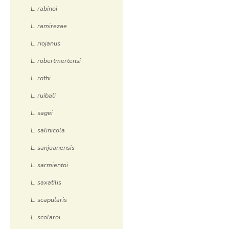
L. rabinoi
L. ramirezae
L. riojanus
L. robertmertensi
L. rothi
L. ruibali
L. sagei
L. salinicola
L. sanjuanensis
L. sarmientoi
L. saxatilis
L. scapularis
L. scolaroi