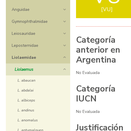
VU
Anguidae
Gymnophthalmidae
Leiosauridae
Categoría
Leposternidae
anterior en
Argentina
Liolaemidae
Liolaemus
No Evaluada
L. abaucan
Categoría
L. abdalai
IUCN
L. albiceps
L. andinus
No Evaluada
L. anomalus
Justificación
L. antumalguen