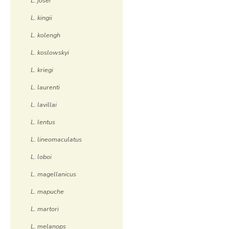
L. josei
L. kingii
L. kolengh
L. koslowskyi
L. kriegi
L. laurenti
L. lavillai
L. lentus
L. lineomaculatus
L. loboi
L. magellanicus
L. mapuche
L. martori
L. melanops