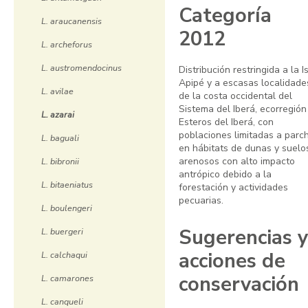
Categoría
L. araucanensis
2012
L. archeforus
L. austromendocinus
Distribución restringida a la I
Apipé y a escasas localidade
L. avilae
de la costa occidental del
Sistema del Iberá, ecorregión
L. azarai
Esteros del Iberá, con
poblaciones limitadas a parc
L. baguali
en hábitats de dunas y suelo
arenosos con alto impacto
L. bibronii
antrópico debido a la
L. bitaeniatus
forestación y actividades
pecuarias.
L. boulengeri
Sugerencias y
L. buergeri
acciones de
L. calchaqui
conservación
L. camarones
L. canqueli