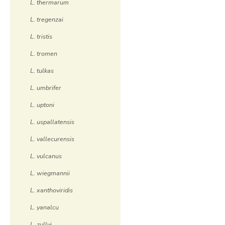
L. thermarum
L. tregenzai
L. tristis
L. tromen
L. tulkas
L. umbrifer
L. uptoni
L. uspallatensis
L. vallecurensis
L. vulcanus
L. wiegmannii
L. xanthoviridis
L. yanalcu
L. zullyi