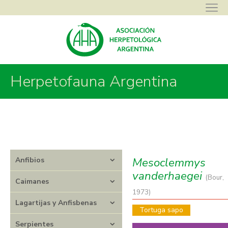
Herpetofauna Argentina
Asociación Herpetológica Argentina
>
Herpetofauna Argentina
>
Tortugas
>
Chelidae
>
Mesoclemmys
>
Mesoclemmys vanderhaegei
Mesoclemmys
Anfibios
vanderhaegei
(Bour,
Caimanes
1973)
Lagartijas y Anfisbenas
Tortuga sapo
Serpientes