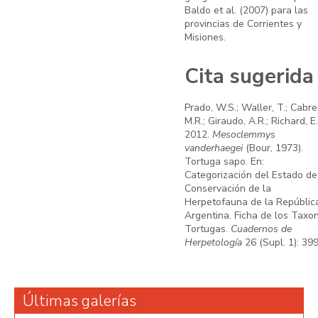
Baldo et al. (2007) para las
provincias de Corrientes y
Misiones.
Cita sugerida
Prado, W.S.; Waller, T.; Cabre
M.R.; Giraudo, A.R.; Richard, E.
2012.
Mesoclemmys
vanderhaegei
(Bour, 1973).
Tortuga sapo. En:
Categorización del Estado de
Conservación de la
Herpetofauna de la Repúblic
Argentina. Ficha de los Taxo
Tortugas.
Cuadernos de
Herpetología
26 (Supl. 1): 399
Últimas galerías