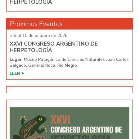
HERPETOLOGÍA
Próximos Eventos
> 8 al 10 de octubre de 2026
> 8 
XXVI CONGRESO ARGENTINO DE
XX
HERPETOLOGÍA
HE
arlos
Lugar
: Museo Patagónico de Ciencias Naturales Juan Carlos
Lug
Salgado, General Roca, Rio Negro
Salg
LEER +
LEE