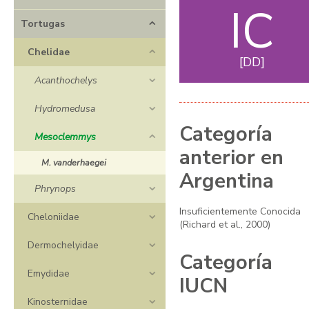
IC
Tortugas
Chelidae
DD
Acanthochelys
Hydromedusa
Categoría
Mesoclemmys
anterior en
M. vanderhaegei
Argentina
Phrynops
Insuficientemente Conocida
Cheloniidae
(Richard et al., 2000)
Dermochelyidae
Categoría
Emydidae
IUCN
Kinosternidae