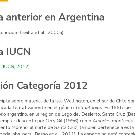
a anterior en Argentina
onocida (Lavilla et al., 2000a)
a IUCN
s (IUCN, 2012)
ación Categoría 2012
ripta sobre material de la Isla Wellington, en el sur de Chile por
Lepidobatrachus llanensis
Liolaemus tandilen
locada tentativamente en el género
Telmatobius
. En 1998 fue
orio argentino, en la región de Lago del Desierto, Santa Cruz (Ba
jemplar descripto por Cei y Gil (1996) como
Alsodes monticola
rito Moreno, al norte de Santa Cruz, también pertenece a esta
eda, obs. pers.; Basso et al., 2011). La especie no está conteni