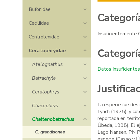
Bufonidae
Categorí
Ceciliidae
Insuficientemente C
Centrolenidae
Categorí
Ceratophryidae
Atelognathus
Datos Insuficiente
Batrachyla
Justific
Ceratophrys
La especie fue desc
Chacophrys
Phyllomedusa sauvagii
Lynch (1975), y co
reportada en territ
Chaltenobatrachus
Úbeda, 1998). El e
C. grandisonae
Lago Nansen, PN Pe
especie (Basso y Úb