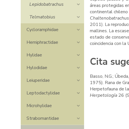
Lepidobatrachus
áreas protegidas en
continental chileno 
Telmatobius
Chaltenobatrachus
2011). La reproduc
Cycloramphidae
mallines. La escase
estado de conserva
Hemiphractidae
coincidencia con la
Hylidae
Cita sug
Hylodidae
Basso, N.G.; Úbeda,
Leiuperidae
1975). Rana de Gra
Herpetofauna de la
Leptodactylidae
Herpetología
26 (S
Microhylidae
Strabomantidae