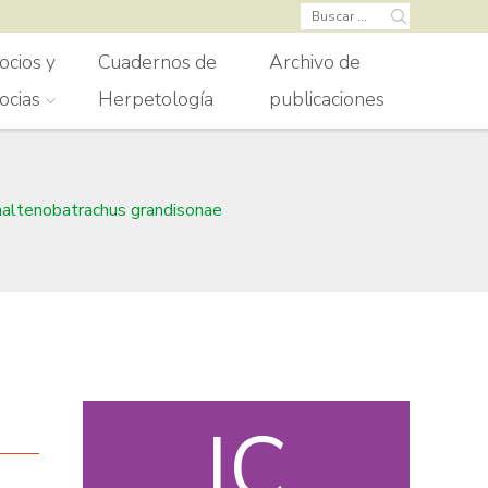
Buscar:
ocios y
Cuadernos de
Archivo de
ocias
Herpetología
publicaciones
altenobatrachus grandisonae
IC