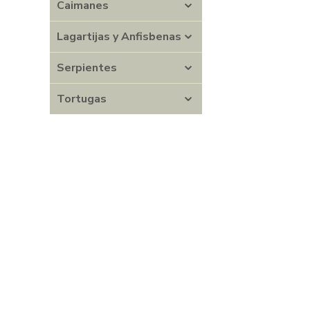
Caimanes
Lagartijas y Anfisbenas
Serpientes
Tortugas
> 
X
A
H
Lu
Na