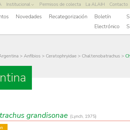
A
Institucional
Permisos de colecta
La ALAIH
Contacto
ntos
Novedades
Recategorización
Boletín
S
Electrónico
S
Argentina
>
Anfibios
>
Ceratophryidae
>
Chaltenobatrachus
>
Ch
ntina
trachus grandisonae
(Lynch, 1975)
on