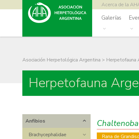
Acerca de la AH
Galerías
Eve
Asociación Herpetológica Argentina
>
Herpetofauna 
Herpetofauna Arge
Anfibios
Chaltenoba
Brachycephalidae
Rana de Grandis