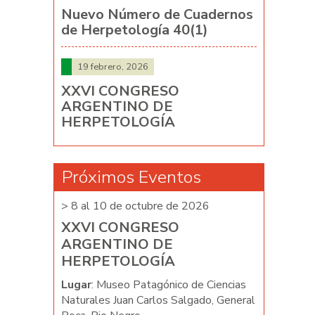
Nuevo Número de Cuadernos
de Herpetología 40(1)
19 febrero, 2026
XXVI CONGRESO
ARGENTINO DE
HERPETOLOGÍA
Próximos Eventos
026
> 8 al 10 de octubre de 2026
> 8 al 10 d
XXVI CONGRESO
XXVI C
ARGENTINO DE
ARGENT
HERPETOLOGÍA
HERPET
e Ciencias
Lugar
: Museo Patagónico de Ciencias
Lugar
: Mus
ado, General
Naturales Juan Carlos Salgado, General
Naturales J