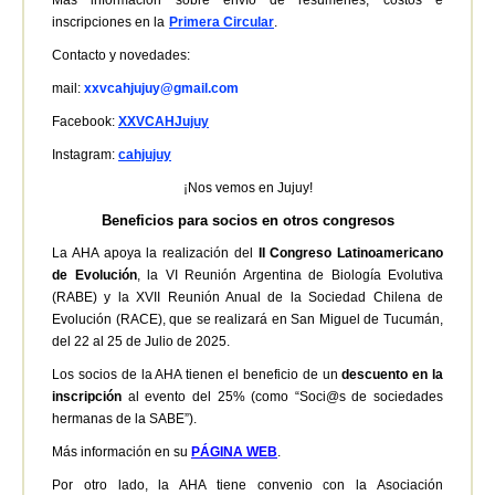
Mas información sobre envío de resúmenes, costos e
inscripciones en la
Primera Circular
.
Contacto y novedades:
mail:
xxvcahjujuy@gmail.com
Facebook:
XXVCAHJujuy
Instagram:
cahjujuy
¡Nos vemos en Jujuy!
Beneficios para socios en otros congresos
La AHA apoya la realización del
II Congreso Latinoamericano
de Evolución
, la VI Reunión Argentina de Biología Evolutiva
(RABE) y la XVII Reunión Anual de la Sociedad Chilena de
Evolución (RACE), que se realizará en San Miguel de Tucumán,
del 22 al 25 de Julio de 2025.
Los socios de la AHA tienen el beneficio de un
descuento en la
inscripción
al evento del 25% (como “Soci@s de sociedades
hermanas de la SABE”).
Más información en su
PÁGINA WEB
.
Por otro lado, la AHA tiene convenio con la Asociación