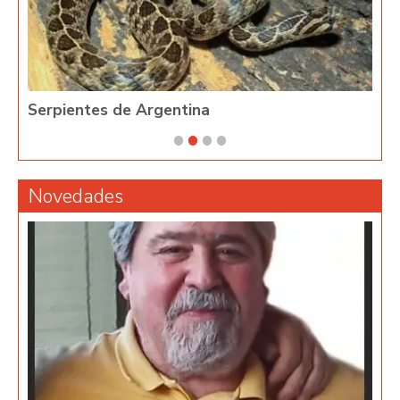
Serpientes de Argentina
Phy
Novedades