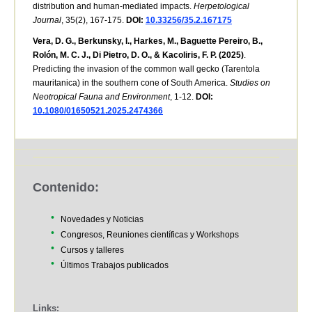
distribution and human-mediated impacts.
Herpetological
Journal
, 35(2), 167-175.
DOI:
10.33256/35.2.167175
Vera, D. G., Berkunsky, I., Harkes, M., Baguette Pereiro, B.,
Rolón, M. C. J., Di Pietro, D. O., & Kacoliris, F. P. (2025)
.
Predicting the invasion of the common wall gecko (Tarentola
mauritanica) in the southern cone of South America.
Studies on
Neotropical Fauna and Environment
, 1-12.
DOI:
10.1080/01650521.2025.2474366
Contenido:
Novedades y Noticias
Congresos, Reuniones científicas y Workshops
Cursos y talleres
Últimos Trabajos publicados
Links
: