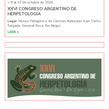
> 8 al 10 de octubre de 2026
> 8 
XXVI CONGRESO ARGENTINO DE
XX
HERPETOLOGÍA
HE
arlos
Lugar
: Museo Patagónico de Ciencias Naturales Juan Carlos
Lug
Salgado, General Roca, Rio Negro
Salg
LEER +
LEE