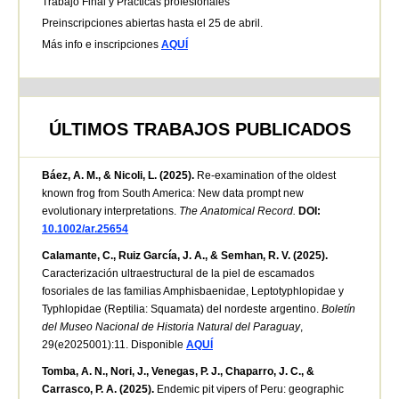
Trabajo Final y Prácticas profesionales
Preinscripciones abiertas hasta el 25 de abril.
Más info e inscripciones
AQUÍ
ÚLTIMOS TRABAJOS PUBLICADOS
Báez, A. M., & Nicoli, L. (2025).
Re‐examination of the oldest
known frog from South America: New data prompt new
evolutionary interpretations.
The Anatomical Record.
DOI:
10.1002/ar.25654
Calamante, C., Ruiz García, J. A., & Semhan, R. V. (2025).
Caracterización ultraestructural de la piel de escamados
fosoriales de las familias Amphisbaenidae, Leptotyphlopidae y
Typhlopidae (Reptilia: Squamata) del nordeste argentino.
Boletín
del Museo Nacional de Historia Natural del Paraguay
,
29(e2025001):11. Disponible
AQUÍ
Tomba, A. N., Nori, J., Venegas, P. J., Chaparro, J. C., &
Carrasco, P. A. (2025).
Endemic pit vipers of Peru: geographic