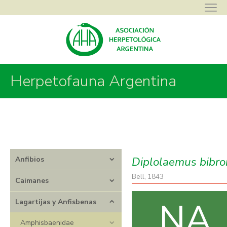
Asociación Herpetológica Argentina
>
Herpetofauna Argentina
>
Herpetofauna Argentina
Lagartijas y Anfisbenas
>
Leiosauridae
>
Diplolaemus
>
Diplolaemus
bibronii
Diplolaemus bibron
Anfibios
Bell, 1843
Caimanes
NA
Lagartijas y Anfisbenas
Amphisbaenidae