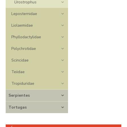
Urostrophus
Leposternidae
Liolaemidae
Phyllodactylidae
Polychrotidae
Scincidae
Teiidae
Tropiduridae
Serpientes
Tortugas