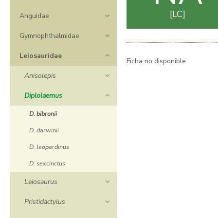
LC
Anguidae
Gymnophthalmidae
Leiosauridae
Ficha no disponible.
Anisolepis
Diplolaemus
D. bibronii
D. darwinii
D. leopardinus
D. sexcinctus
Leiosaurus
Pristidactylus