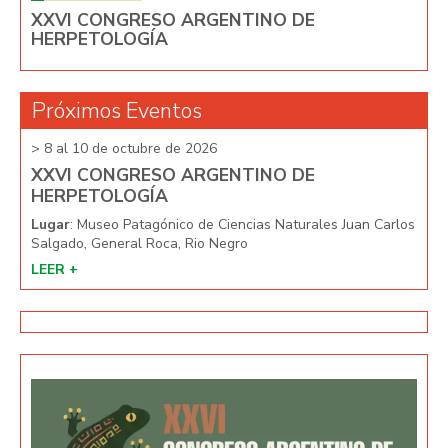
XXVI CONGRESO ARGENTINO DE
HERPETOLOGÍA
Próximos Eventos
> 8 al 10 de octubre de 2026
> 8 
XXVI CONGRESO ARGENTINO DE
XX
HERPETOLOGÍA
HE
arlos
Lugar
: Museo Patagónico de Ciencias Naturales Juan Carlos
Lug
Salgado, General Roca, Rio Negro
Salg
LEER +
LEE