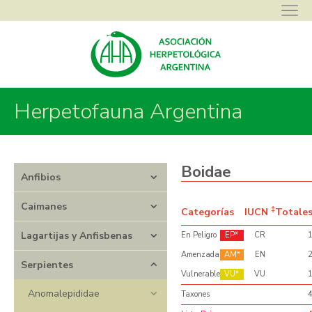
Herpetofauna Argentina
Asociación Herpetológica Argentina
>
Herpetofauna Argentina
>
Serpientes
>
Boidae
Boidae
Anfibios
Caimanes
‡
Categorías
IUCN
Totale
Lagartijas y Anfisbenas
En Peligro
EP
CR
Amenzada
AM
EN
Serpientes
Vulnerable
VU
VU
Anomalepididae
Taxones