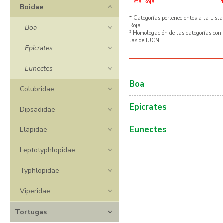
Lista Roja
Boidae
* Categorías pertenecientes a la Lista
Roja.
Boa
‡
Homologación de las categorías con
las de IUCN.
Epicrates
Eunectes
Boa
Colubridae
Epicrates
Dipsadidae
Eunectes
Elapidae
Leptotyphlopidae
Typhlopidae
Viperidae
Tortugas