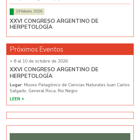
19 febrero, 2026
XXVI CONGRESO ARGENTINO DE
HERPETOLOGÍA
Próximos Eventos
> 8 al 10 de octubre de 2026
> 8 
XXVI CONGRESO ARGENTINO DE
XX
HERPETOLOGÍA
HE
arlos
Lugar
: Museo Patagónico de Ciencias Naturales Juan Carlos
Lug
Salgado, General Roca, Rio Negro
Salg
LEER +
LEE