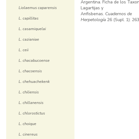
Argentina. Ficha de los Taxo
Liolaemus caparensis
Lagartijas y
Anfisbenas.
Cuadernos de
L. capillitas
Herpetología
26 (Supl. 1): 263
L. casamiquelai
L. cazianiae
L. ceii
L. chacabucoense
L. chacoensis
L. chehuachekenk
L. chiliensis
L. chillanensis
L. chlorostictus
L. choique
L. cinereus