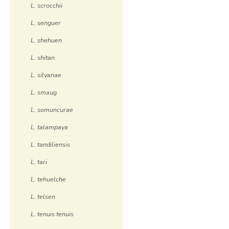
L. scrocchii
L. senguer
L. shehuen
L. shitan
L. silvanae
L. smaug
L. somuncurae
L. talampaya
L. tandiliensis
L. tari
L. tehuelche
L. telsen
L. tenuis tenuis