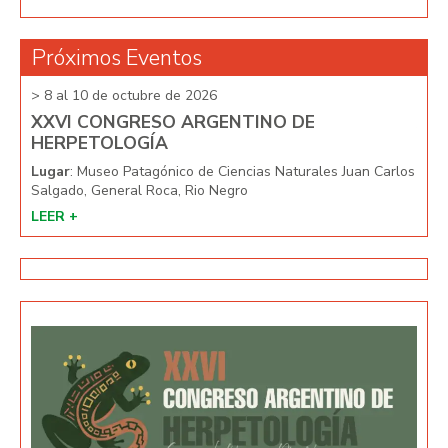
Próximos Eventos
> 8 al 10 de octubre de 2026
> 8 
XXVI CONGRESO ARGENTINO DE
XX
HERPETOLOGÍA
HE
arlos
Lugar
: Museo Patagónico de Ciencias Naturales Juan Carlos
Lug
Salgado, General Roca, Rio Negro
Salg
LEER +
LEE