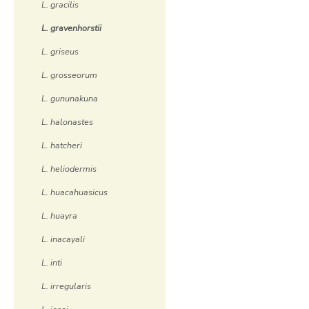
L. gracilis
L. gravenhorstii
L. griseus
L. grosseorum
L. gununakuna
L. halonastes
L. hatcheri
L. heliodermis
L. huacahuasicus
L. huayra
L. inacayali
L. inti
L. irregularis