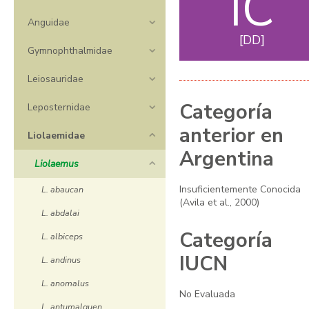
IC
Anguidae
DD
Gymnophthalmidae
Leiosauridae
Categoría
Leposternidae
anterior en
Liolaemidae
Argentina
Liolaemus
Insuficientemente Conocida
L. abaucan
(Avila et al., 2000)
L. abdalai
Categoría
L. albiceps
IUCN
L. andinus
L. anomalus
No Evaluada
L. antumalguen