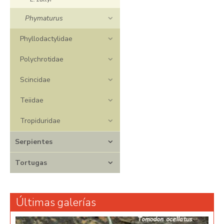
Phymaturus
Phyllodactylidae
Polychrotidae
Scincidae
Teiidae
Tropiduridae
Serpientes
Tortugas
Últimas galerías