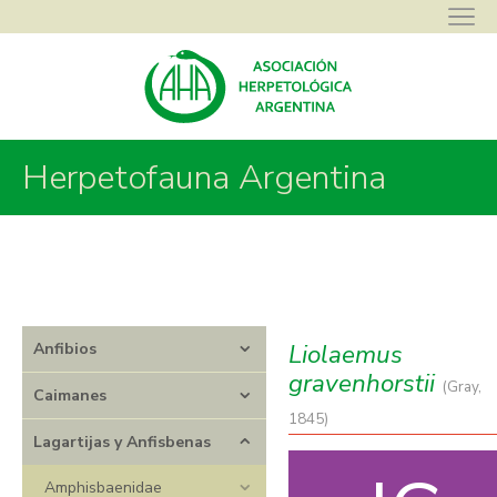
Asociación Herpetológica Argentina
>
Herpetofauna Argentina
>
Herpetofauna Argentina
Lagartijas y Anfisbenas
>
Liolaemidae
>
Liolaemus
>
Liolaemus
gravenhorstii
Liolaemus
Anfibios
gravenhorstii
(Gray,
Caimanes
1845)
Lagartijas y Anfisbenas
Amphisbaenidae