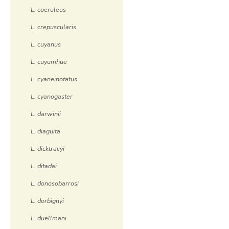
L. coeruleus
L. crepuscularis
L. cuyanus
L. cuyumhue
L. cyaneinotatus
L. cyanogaster
L. darwinii
L. diaguita
L. dicktracyi
L. ditadai
L. donosobarrosi
L. dorbignyi
L. duellmani