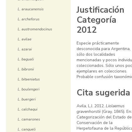
Justificación
L. araucanensis
Categoría
L. archeforus
2012
L. austromendocinus
L. avilae
Especie prácticamente
desconocida para Argentina,
L. azarai
sólo dos localidades
L. baguali
mencionadas y pocos individ
coleccionados. Sólo unos po
L. bibronii
ejemplares en colecciones.
Probable confusión taxonómi
L. bitaeniatus
L. boulengeri
Cita sugerida
L. buergeri
Avila, L.J. 2012.
Liolaemus
L. calchaqui
gravenhorstii
(Gray, 1845). En:
Categorización del Estado de
L. camarones
Conservación de la
Herpetofauna de la Repúblic
L. canqueli