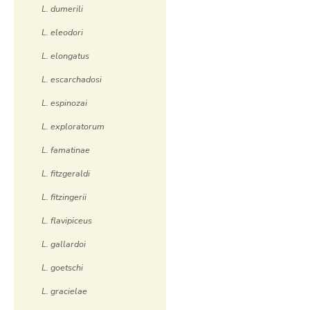
L. dumerili
L. eleodori
L. elongatus
L. escarchadosi
L. espinozai
L. exploratorum
L. famatinae
L. fitzgeraldi
L. fitzingerii
L. flavipiceus
L. gallardoi
L. goetschi
L. gracielae