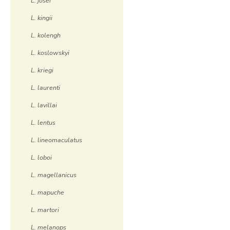
L. josei
L. kingii
L. kolengh
L. koslowskyi
L. kriegi
L. laurenti
L. lavillai
L. lentus
L. lineomaculatus
L. loboi
L. magellanicus
L. mapuche
L. martori
L. melanops