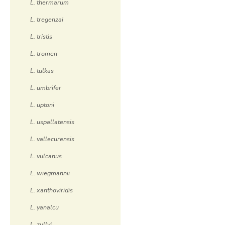
L. thermarum
L. tregenzai
L. tristis
L. tromen
L. tulkas
L. umbrifer
L. uptoni
L. uspallatensis
L. vallecurensis
L. vulcanus
L. wiegmannii
L. xanthoviridis
L. yanalcu
L. zullyi