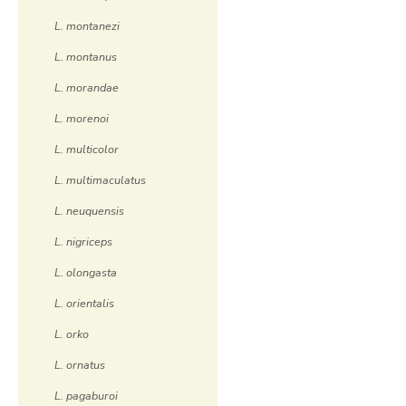
L. montanezi
L. montanus
L. morandae
L. morenoi
L. multicolor
L. multimaculatus
L. neuquensis
L. nigriceps
L. olongasta
L. orientalis
L. orko
L. ornatus
L. pagaburoi