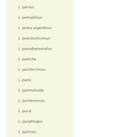
L. parvus
L. petrophilus
L. pictus argentinus
L. poecilochromus
L. pseudoanomalus
L. puelche
L. pulcherrimus
L. puna
L. punmahuida
L. puritamensis
L. purul
L. pyriphlogos
L. quilmes