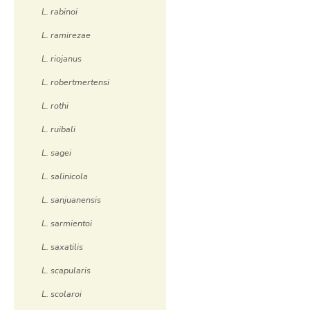
L. rabinoi
L. ramirezae
L. riojanus
L. robertmertensi
L. rothi
L. ruibali
L. sagei
L. salinicola
L. sanjuanensis
L. sarmientoi
L. saxatilis
L. scapularis
L. scolaroi