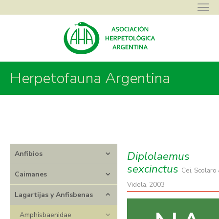
Asociación Herpetológica Argentina
>
Herpetofauna Argentina
>
Herpetofauna Argentina
Lagartijas y Anfisbenas
>
Leiosauridae
>
Diplolaemus
>
Diplolaemus
sexcinctus
Diplolaemus
Anfibios
sexcinctus
Cei, Scolaro
Caimanes
Videla, 2003
Lagartijas y Anfisbenas
Amphisbaenidae