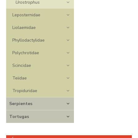
Urostrophus
Leposternidae
Liolaemidae
Phyllodactylidae
Polychrotidae
Scincidae
Teiidae
Tropiduridae
Serpientes
Tortugas