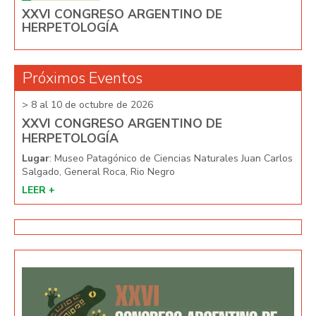
XXVI CONGRESO ARGENTINO DE
HERPETOLOGÍA
Próximos Eventos
> 8 al 10 de octubre de 2026
> 8 
XXVI CONGRESO ARGENTINO DE
XX
HERPETOLOGÍA
HE
arlos
Lugar
: Museo Patagónico de Ciencias Naturales Juan Carlos
Lug
Salgado, General Roca, Rio Negro
Salg
LEER +
LEE