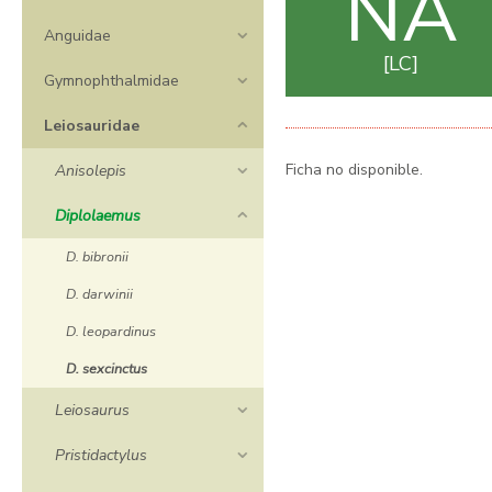
NA
Anguidae
LC
Gymnophthalmidae
Leiosauridae
Ficha no disponible.
Anisolepis
Diplolaemus
D. bibronii
D. darwinii
D. leopardinus
D. sexcinctus
Leiosaurus
Pristidactylus