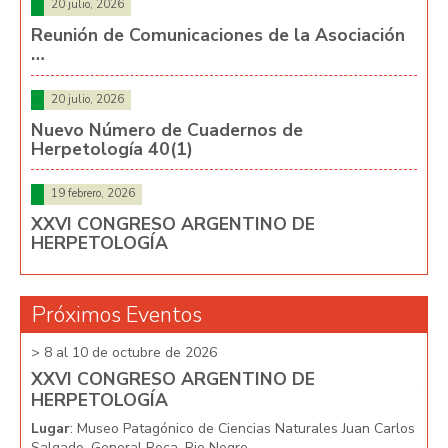
20 julio, 2026
Reunión de Comunicaciones de la Asociación
…
20 julio, 2026
Nuevo Número de Cuadernos de
Herpetología 40(1)
19 febrero, 2026
XXVI CONGRESO ARGENTINO DE
HERPETOLOGÍA
Próximos Eventos
> 8 al 10 de octubre de 2026
> 8 
XXVI CONGRESO ARGENTINO DE
XX
HERPETOLOGÍA
HE
arlos
Lugar
: Museo Patagónico de Ciencias Naturales Juan Carlos
Lug
Salgado, General Roca, Rio Negro
Salg