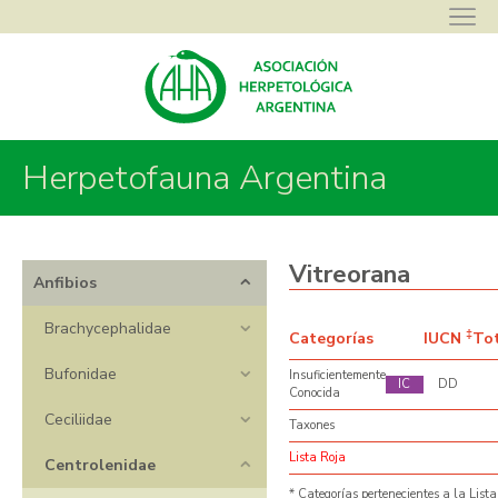
Herpetofauna Argentina
Asociación Herpetológica Argentina
>
Herpetofauna Argentina
>
Anfibios
>
Centrolenidae
>
Vitreorana
Vitreorana
Anfibios
Brachycephalidae
‡
Categorías
IUCN
To
Bufonidae
Insuficientemente
IC
DD
Conocida
Ceciliidae
Taxones
Lista Roja
Centrolenidae
* Categorías pertenecientes a la Lista