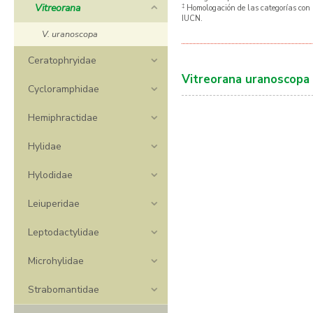
Vitreorana
‡
Homologación de las categorías con 
IUCN.
V. uranoscopa
Ceratophryidae
Vitreorana uranoscopa
Cycloramphidae
Hemiphractidae
Hylidae
Hylodidae
Leiuperidae
Leptodactylidae
Microhylidae
Strabomantidae