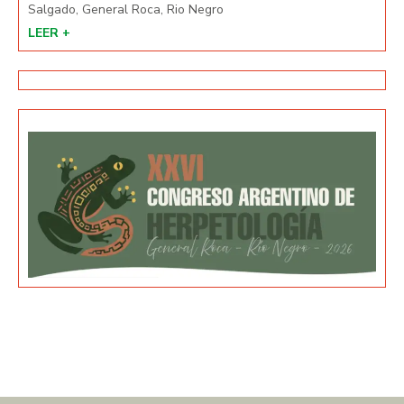
Salgado, General Roca, Rio Negro
Salg
LEER +
LEE