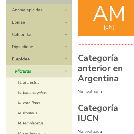
AM
Anomalepididae
Boidae
EN
Colubridae
Dipsadidae
Categoría
Elapidae
anterior en
Micrurus
Argentina
M. altirostris
No evaluada
M. baliocoryphus
M. corallinus
Categoría
M. frontalis
IUCN
M. lemniscatus
No evaluada
M. pyrrhocryptus