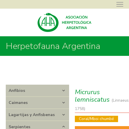
Herpetofauna Argentina
Asociación Herpetológica Argentina
>
Herpetofauna Argentina
>
Serpientes
>
Elapidae
>
Micrurus
>
Micrurus lemniscatus
Micrurus
Anfibios
lemniscatus
(Linnaeus
Caimanes
1758)
Lagartijas y Anfisbenas
Coral/Mboi chumbé
Serpientes