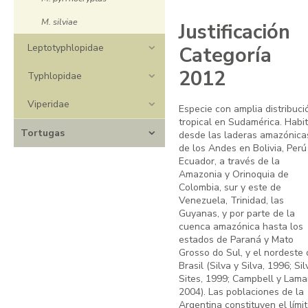
M. silviae
Justificación
Leptotyphlopidae
Categoría
2012
Typhlopidae
Viperidae
Especie con amplia distribuci
tropical en Sudamérica. Habi
Tortugas
desde las laderas amazónica
de los Andes en Bolivia, Perú
Ecuador, a través de la
Amazonia y Orinoquia de
Colombia, sur y este de
Venezuela, Trinidad, las
Guyanas, y por parte de la
cuenca amazónica hasta los
estados de Paraná y Mato
Grosso do Sul, y el nordeste
Brasil (Silva y Silva, 1996; Sil
Sites, 1999; Campbell y Lama
2004). Las poblaciones de la
Argentina constituyen el lími