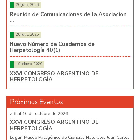
20 julio, 2026
Reunión de Comunicaciones de la Asociación
…
20 julio, 2026
Nuevo Número de Cuadernos de
Herpetología 40(1)
19 febrero, 2026
XXVI CONGRESO ARGENTINO DE
HERPETOLOGÍA
Próximos Eventos
> 8 al 10 de octubre de 2026
> 8 
XXVI CONGRESO ARGENTINO DE
XX
HERPETOLOGÍA
HE
arlos
Lugar
: Museo Patagónico de Ciencias Naturales Juan Carlos
Lug