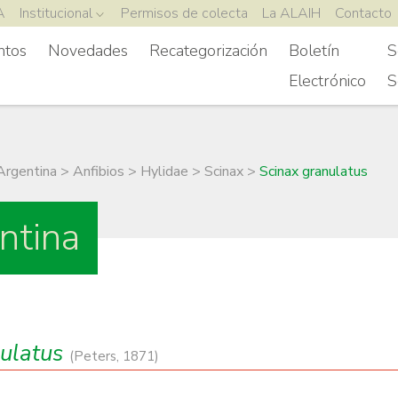
A
Institucional
Permisos de colecta
La ALAIH
Contacto
ntos
Novedades
Recategorización
Boletín
S
Electrónico
S
Argentina
>
Anfibios
>
Hylidae
>
Scinax
>
Scinax granulatus
ntina
nulatus
(Peters, 1871)