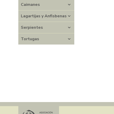
Ro
Caimanes
LE
Lagartijas y Anfisbenas
Serpientes
Tortugas