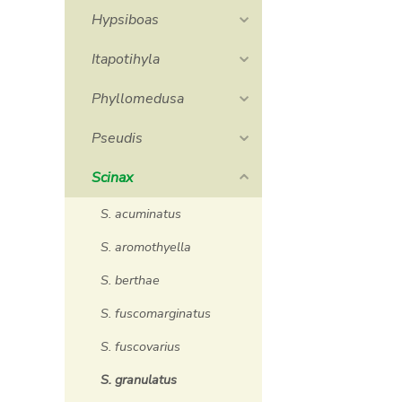
Hypsiboas
Itapotihyla
Phyllomedusa
Pseudis
Scinax
S. acuminatus
S. aromothyella
S. berthae
S. fuscomarginatus
S. fuscovarius
S. granulatus