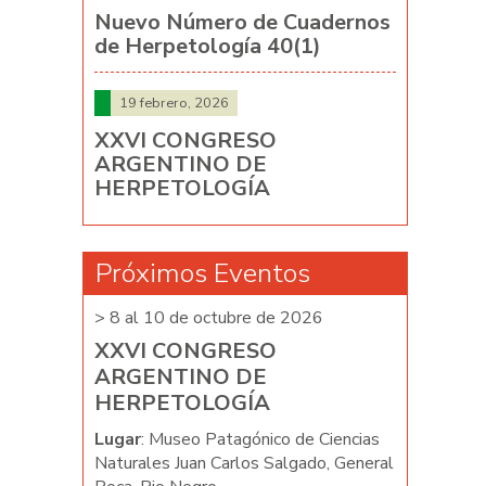
Nuevo Número de Cuadernos
de Herpetología 40(1)
19 febrero, 2026
XXVI CONGRESO
ARGENTINO DE
HERPETOLOGÍA
Próximos Eventos
026
> 8 al 10 de octubre de 2026
> 8 al 10 d
XXVI CONGRESO
XXVI C
ARGENTINO DE
ARGENT
HERPETOLOGÍA
HERPET
e Ciencias
Lugar
: Museo Patagónico de Ciencias
Lugar
: Mus
ado, General
Naturales Juan Carlos Salgado, General
Naturales J