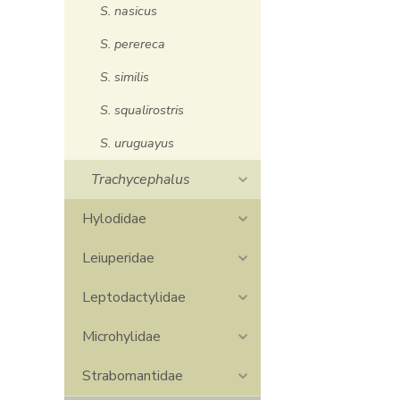
S. nasicus
S. perereca
S. similis
S. squalirostris
S. uruguayus
Trachycephalus
Hylodidae
Leiuperidae
> 
X
Leptodactylidae
A
H
Microhylidae
Lu
Strabomantidae
Na