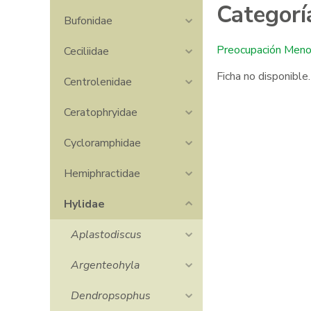
Categorí
Bufonidae
Preocupación Meno
Ceciliidae
Ficha no disponible.
Centrolenidae
Ceratophryidae
Cycloramphidae
Hemiphractidae
Hylidae
Aplastodiscus
Phyllomedusa sauvagii
Le
Argenteohyla
Dendropsophus