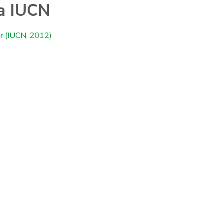
a IUCN
r (IUCN, 2012)
pidobatrachus llanensis
Liolaemus tandilens