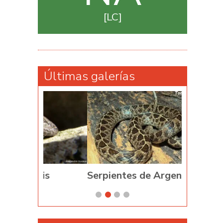
LC
Últimas galerías
is
Serpientes de Argentina
Phyllome