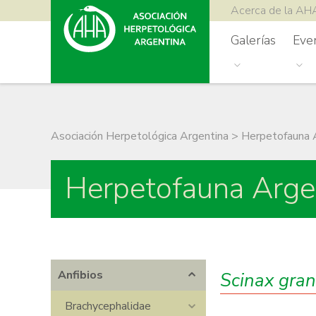
Acerca de la AH
Galerías
Eve
Asociación Herpetológica Argentina
>
Herpetofauna 
Herpetofauna Arge
Anfibios
Scinax gra
Brachycephalidae