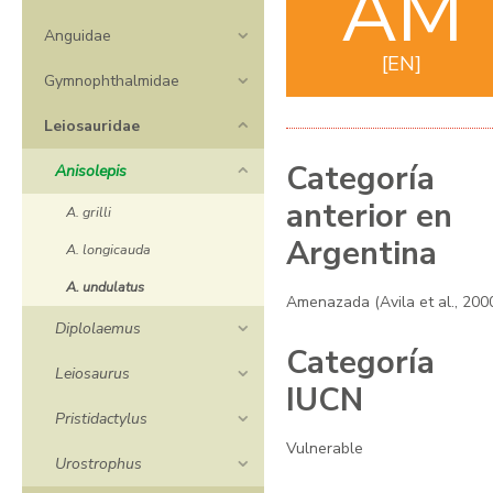
AM
Anguidae
EN
Gymnophthalmidae
Leiosauridae
Categoría
Anisolepis
anterior en
A. grilli
Argentina
A. longicauda
A. undulatus
Amenazada (Avila et al., 200
Diplolaemus
Categoría
Leiosaurus
IUCN
Pristidactylus
Vulnerable
Urostrophus