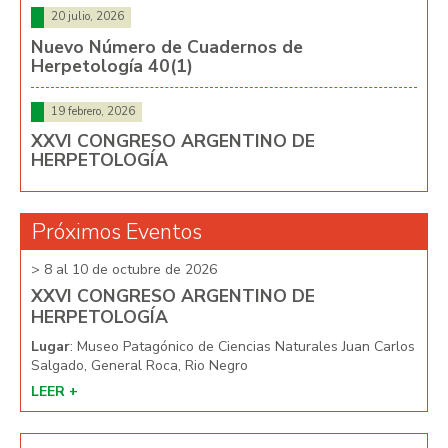
20 julio, 2026
Nuevo Número de Cuadernos de
Herpetología 40(1)
19 febrero, 2026
XXVI CONGRESO ARGENTINO DE
HERPETOLOGÍA
Próximos Eventos
> 8 al 10 de octubre de 2026
> 8 
XXVI CONGRESO ARGENTINO DE
XX
HERPETOLOGÍA
HE
arlos
Lugar
: Museo Patagónico de Ciencias Naturales Juan Carlos
Lug
Salgado, General Roca, Rio Negro
Salg
LEER +
LEE