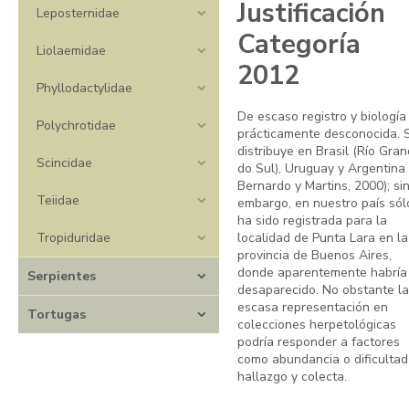
Justificación
Leposternidae
Categoría
Liolaemidae
2012
Phyllodactylidae
De escaso registro y biología
Polychrotidae
prácticamente desconocida. 
distribuye en Brasil (Río Gra
Scincidae
do Sul), Uruguay y Argentina 
Bernardo y Martins, 2000); si
Teiidae
embargo, en nuestro país sól
ha sido registrada para la
Tropiduridae
localidad de Punta Lara en la
provincia de Buenos Aires,
donde aparentemente habría
Serpientes
desaparecido. No obstante la
escasa representación en
Tortugas
colecciones herpetológicas
podría responder a factores
como abundancia o dificultad
hallazgo y colecta.