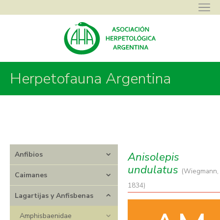
Asociación Herpetológica Argentina
>
Herpetofauna Argentina
>
Herpetofauna Argentina
Lagartijas y Anfisbenas
>
Leiosauridae
>
Anisolepis
>
Anisolepis
undulatus
Anisolepis
Anfibios
undulatus
(Wiegmann,
Caimanes
1834)
Lagartijas y Anfisbenas
Amphisbaenidae