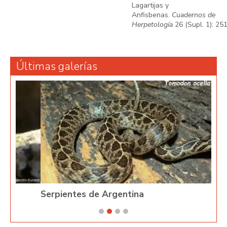
Lagartijas y
Anfisbenas.
Cuadernos de
Herpetología
26 (Supl. 1): 251
Últimas galerías
Serpientes de Argentina
Phy