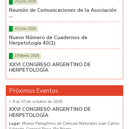
20 julio, 2026
Reunión de Comunicaciones de la Asociación
…
20 julio, 2026
Nuevo Número de Cuadernos de
Herpetología 40(1)
19 febrero, 2026
XXVI CONGRESO ARGENTINO DE
HERPETOLOGÍA
Próximos Eventos
> 8 al 10 de octubre de 2026
> 8 
XXVI CONGRESO ARGENTINO DE
XX
HERPETOLOGÍA
HE
arlos
Lugar
: Museo Patagónico de Ciencias Naturales Juan Carlos
Lug
Salgado, General Roca, Rio Negro
Salg