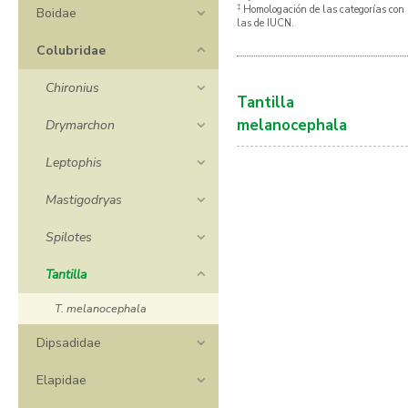
‡
Homologación de las categorías con
Boidae
las de IUCN.
Colubridae
Chironius
Tantilla
melanocephala
Drymarchon
Leptophis
Mastigodryas
Spilotes
Tantilla
T. melanocephala
Dipsadidae
Elapidae