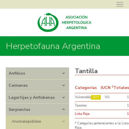
Herpetofauna Argentina
Asociación Herpetológica Argentina
>
Herpetofauna Argentina
>
Serpientes
>
Colubridae
>
Tantilla
Tantilla
Anfibios
Caimanes
‡
Categorías
IUCN
Totales
Lagartijas y Anfisbenas
Vulnerable
VU
VU
1
Taxones
1
Serpientes
Lista Roja
1
Anomalepididae
* Categorías pertenecientes a la Lista
Roja.