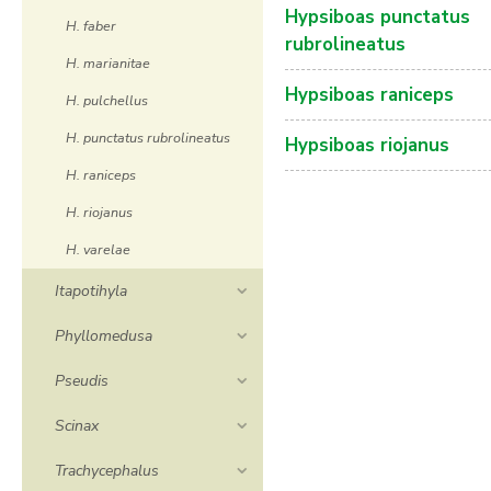
Hypsiboas punctatus
H. faber
rubrolineatus
H. marianitae
Hypsiboas raniceps
H. pulchellus
H. punctatus rubrolineatus
Hypsiboas riojanus
H. raniceps
H. riojanus
H. varelae
Itapotihyla
Phyllomedusa
Pseudis
Scinax
Trachycephalus