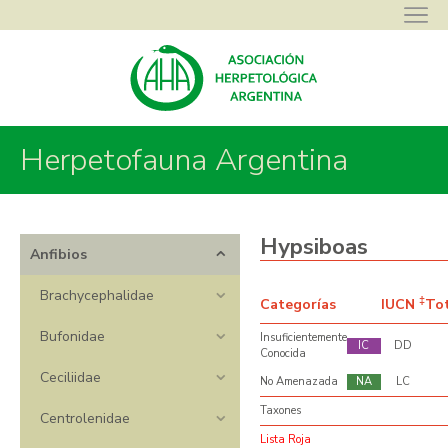
Herpetofauna Argentina
Asociación Herpetológica Argentina
>
Herpetofauna Argentina
>
Anfibios
>
Hylidae
>
Hypsiboas
Hypsiboas
Anfibios
Brachycephalidae
‡
Categorías
IUCN
To
Bufonidae
Insuficientemente
IC
DD
Conocida
Ceciliidae
No Amenazada
NA
LC
Taxones
Centrolenidae
Lista Roja