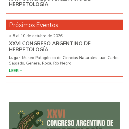
HERPETOLOGÍA
Próximos Eventos
> 8 al 10 de octubre de 2026
> 8 
XXVI CONGRESO ARGENTINO DE
XX
HERPETOLOGÍA
HE
arlos
Lugar
: Museo Patagónico de Ciencias Naturales Juan Carlos
Lug
Salgado, General Roca, Rio Negro
Salg
LEER +
LEE