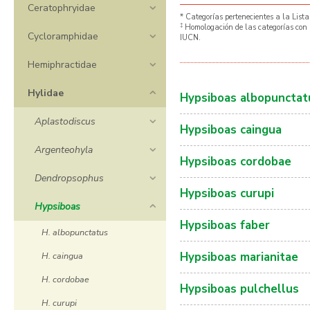
Ceratophryidae
* Categorías pertenecientes a la Lista
‡
Homologación de las categorías con 
Cycloramphidae
IUCN.
Hemiphractidae
Hylidae
Hypsiboas albopunctat
Aplastodiscus
Hypsiboas caingua
Argenteohyla
Hypsiboas cordobae
Dendropsophus
Hypsiboas curupi
Hypsiboas
Hypsiboas faber
H. albopunctatus
Hypsiboas marianitae
H. caingua
H. cordobae
Hypsiboas pulchellus
H. curupi