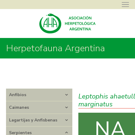
Asociación Herpetológica Argentina
>
Herpetofauna Argentina
>
Herpetofauna Argentina
Serpientes
>
Colubridae
>
Leptophis
>
Leptophis ahaetulla
marginatus
Leptophis ahaetul
Anfibios
marginatus
Caimanes
NA
Lagartijas y Anfisbenas
Serpientes