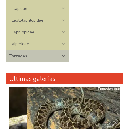
Elapidae
Leptotyphlopidae
Typhlopidae
Viperidae
Tortugas
Últimas galerías