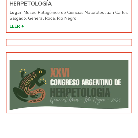
HERPETOLOGÍA
HE
arlos
Lugar
: Museo Patagónico de Ciencias Naturales Juan Carlos
Lug
Salgado, General Roca, Rio Negro
Salg
LEER +
LEE