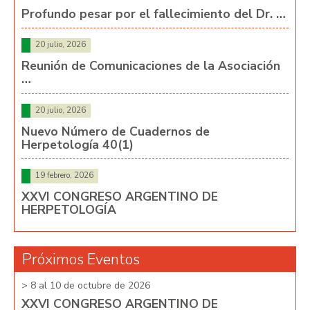
Profundo pesar por el fallecimiento del Dr. …
20 julio, 2026
Reunión de Comunicaciones de la Asociación
…
20 julio, 2026
Nuevo Número de Cuadernos de
Herpetología 40(1)
19 febrero, 2026
XXVI CONGRESO ARGENTINO DE
HERPETOLOGÍA
Próximos Eventos
> 8 al 10 de octubre de 2026
> 8 
XXVI CONGRESO ARGENTINO DE
XX