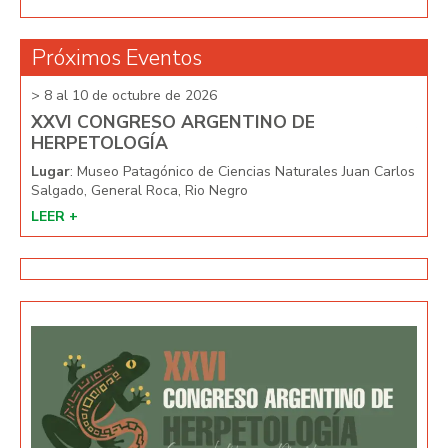
Próximos Eventos
> 8 al 10 de octubre de 2026
> 8 
XXVI CONGRESO ARGENTINO DE
XX
HERPETOLOGÍA
HE
arlos
Lugar
: Museo Patagónico de Ciencias Naturales Juan Carlos
Lug
Salgado, General Roca, Rio Negro
Salg
LEER +
LEE