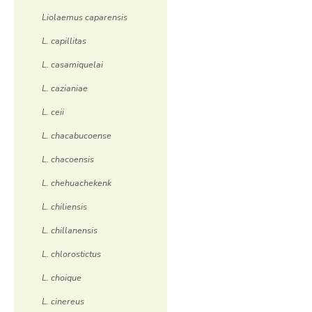
Liolaemus caparensis
L. capillitas
L. casamiquelai
L. cazianiae
L. ceii
L. chacabucoense
L. chacoensis
L. chehuachekenk
L. chiliensis
L. chillanensis
L. chlorostictus
L. choique
L. cinereus