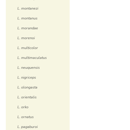
L. montanezi
L. montanus
L. morandae
L. morenoi
L. multicolor
L. multimaculatus
L. neuquensis
L. nigriceps
L. olongasta
L. orientalis
L. orko
L. ornatus
L. pagaburoi