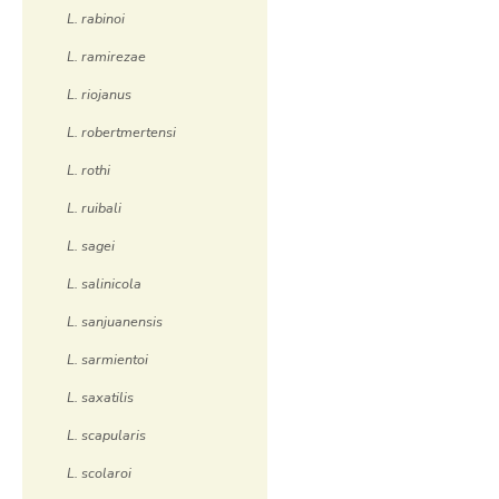
L. rabinoi
L. ramirezae
L. riojanus
L. robertmertensi
L. rothi
L. ruibali
L. sagei
L. salinicola
L. sanjuanensis
L. sarmientoi
L. saxatilis
L. scapularis
L. scolaroi