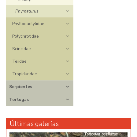
Phymaturus
Phyllodactylidae
Polychrotidae
Scincidae
Teiidae
Tropiduridae
Serpientes
Tortugas
Últimas galerías