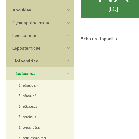
LC
Anguidae
Gymnophthalmidae
Leiosauridae
Ficha no disponible.
Leposternidae
Liolaemidae
Liolaemus
L. abaucan
L. abdalai
L. albiceps
L. andinus
L. anomalus
L. antumalguen