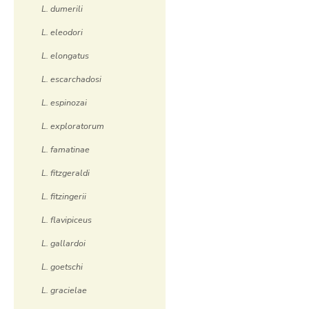
L. dumerili
L. eleodori
L. elongatus
L. escarchadosi
L. espinozai
L. exploratorum
L. famatinae
L. fitzgeraldi
L. fitzingerii
L. flavipiceus
L. gallardoi
L. goetschi
L. gracielae