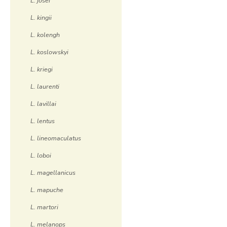
L. josei
L. kingii
L. kolengh
L. koslowskyi
L. kriegi
L. laurenti
L. lavillai
L. lentus
L. lineomaculatus
L. loboi
L. magellanicus
L. mapuche
L. martori
L. melanops