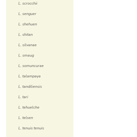
L. scrocchii
L. senguer
L. shehuen
L. shitan
L. silvanae
L. smaug
L. somuncurae
L. talampaya
L. tandiliensis
L. tari
L. tehuelche
L. telsen
L. tenuis tenuis