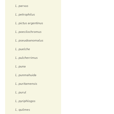
L. parvus
L. petrophilus
L. pictus argentinus
L. poecilochromus
L. pseudoanomalus
L. puelche
L. pulcherrimus
L. puna
L. punmahuida
L. puritamensis
L. purul
L. pyriphlogos
L. quilmes