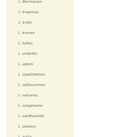
L. thermarum
L. tregenzai
L. tristis
L. tromen
L. tulkas
L. umbrifer
L. uptoni
L. uspallatensis
L. vallecurensis
L. vulcanus
L. wiegmannii
L. xanthoviridis
L. yanalcu
L. zullyi