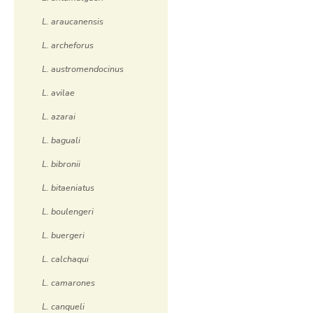
L. araucanensis
L. archeforus
L. austromendocinus
L. avilae
L. azarai
L. baguali
L. bibronii
L. bitaeniatus
L. boulengeri
L. buergeri
L. calchaqui
L. camarones
L. canqueli