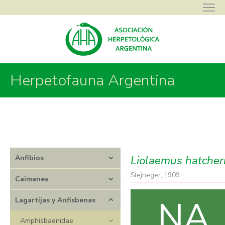
Asociación Herpetológica Argentina
>
Herpetofauna Argentina
>
Herpetofauna Argentina
Lagartijas y Anfisbenas
>
Liolaemidae
>
Liolaemus
>
Liolaemus
hatcheri
Liolaemus hatcher
Anfibios
Stejneger, 1909
Caimanes
NA
Lagartijas y Anfisbenas
Amphisbaenidae