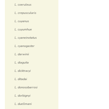
L. coeruleus
L. crepuscularis
L. cuyanus
L. cuyumhue
L. cyaneinotatus
L. cyanogaster
L. darwinii
L. diaguita
L. dicktracyi
L. ditadai
L. donosobarrosi
L. dorbignyi
L. duellmani