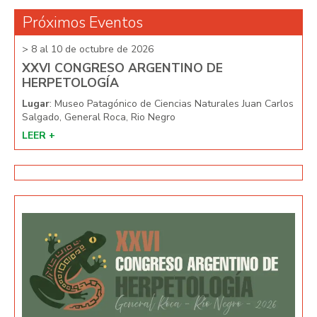
Próximos Eventos
> 8 al 10 de octubre de 2026
> 8 
XXVI CONGRESO ARGENTINO DE
XX
HERPETOLOGÍA
HE
arlos
Lugar
: Museo Patagónico de Ciencias Naturales Juan Carlos
Lug
Salgado, General Roca, Rio Negro
Salg
LEER +
LEE