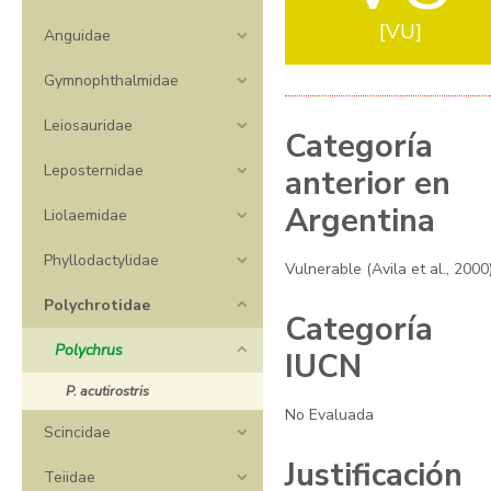
VU
Anguidae
Gymnophthalmidae
Leiosauridae
Categoría
Leposternidae
anterior en
Argentina
Liolaemidae
Phyllodactylidae
Vulnerable (Avila et al., 2000
Polychrotidae
Categoría
Polychrus
IUCN
P. acutirostris
No Evaluada
Scincidae
Justificación
Teiidae