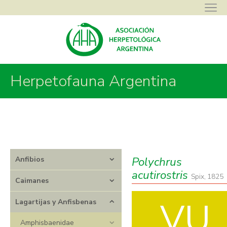
Asociación Herpetológica Argentina
>
Herpetofauna Argentina
>
Herpetofauna Argentina
Lagartijas y Anfisbenas
>
Polychrotidae
>
Polychrus
>
Polychrus
acutirostris
Polychrus
Anfibios
acutirostris
Spix, 1825
Caimanes
VU
Lagartijas y Anfisbenas
Amphisbaenidae