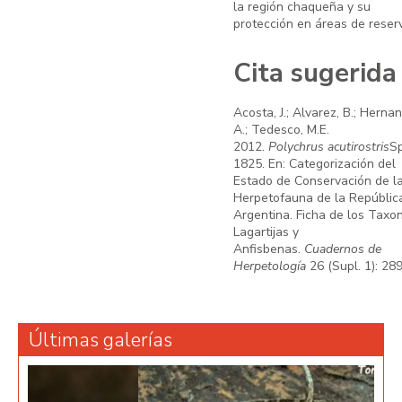
la región chaqueña y su
protección en áreas de reser
Cita sugerida
Acosta, J.; Alvarez, B.; Herna
A.; Tedesco, M.E.
2012.
Polychrus acutirostris
Sp
1825. En: Categorización del
Estado de Conservación de l
Herpetofauna de la Repúblic
Argentina. Ficha de los Taxo
Lagartijas y
Anfisbenas.
Cuadernos de
Herpetología
26 (Supl. 1): 289
Últimas galerías