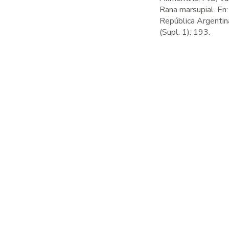
Rana marsupial. En
República Argentina
(Supl. 1): 193.
> 
X
A
H
Lu
Na