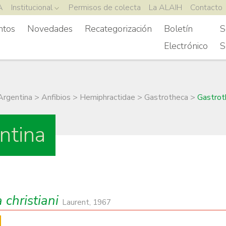
A
Institucional
Permisos de colecta
La ALAIH
Contacto
ntos
Novedades
Recategorización
Boletín
S
Electrónico
S
Argentina
>
Anfibios
>
Hemiphractidae
>
Gastrotheca
>
Gastroth
ntina
 christiani
Laurent, 1967