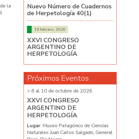
Nuevo Número de Cuadernos
de la
de Herpetología 40(1)
6
19 febrero, 2026
XXVI CONGRESO
ARGENTINO DE
HERPETOLOGÍA
Próximos Eventos
026
> 8 al 10 de octubre de 2026
> 8 al 10 d
XXVI CONGRESO
XXVI C
ARGENTINO DE
ARGENT
HERPETOLOGÍA
HERPET
e Ciencias
Lugar
: Museo Patagónico de Ciencias
Lugar
: Mus
ado, General
Naturales Juan Carlos Salgado, General
Naturales J