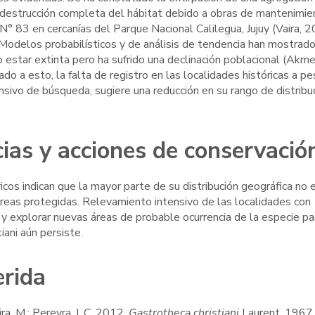
a destrucción completa del hábitat debido a obras de mantenimie
 N° 83 en cercanías del Parque Nacional Calilegua, Jujuy (Vaira, 
. Modelos probabilísticos y de análisis de tendencia han mostrad
 estar extinta pero ha sufrido una declinación poblacional (Akme
do a esto, la falta de registro en las localidades históricas a pe
nsivo de búsqueda, sugiere una reducción en su rango de distribu
ias y acciones de conservació
ricos indican que la mayor parte de su distribución geográfica no 
áreas protegidas. Relevamiento intensivo de las localidades con
s y explorar nuevas áreas de probable ocurrencia de la especie pa
tiani aún persiste.
erida
ra, M.; Pereyra, L.C. 2012.
Gastrotheca christiani
Laurent, 1967.