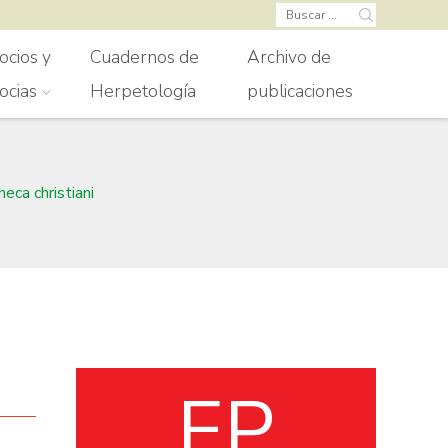
Buscar:
ocios y
Cuadernos de
Archivo de
ocias
Herpetología
publicaciones
eca christiani
EP