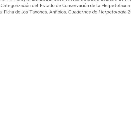
: Categorización del Estado de Conservación de la Herpetofauna 
. Ficha de los Taxones. Anfibios.
Cuadernos de Herpetología
2
8 al 10 de octubre de 2026
> 8 al 10 de octubre de 2
XVI CONGRESO
XXVI CONGRESO
RGENTINO DE
ARGENTINO DE
ERPETOLOGÍA
HERPETOLOGÍA
gar
: Museo Patagónico de Ciencias
Lugar
: Museo Patagónico d
turales Juan Carlos Salgado, General
Naturales Juan Carlos Salg