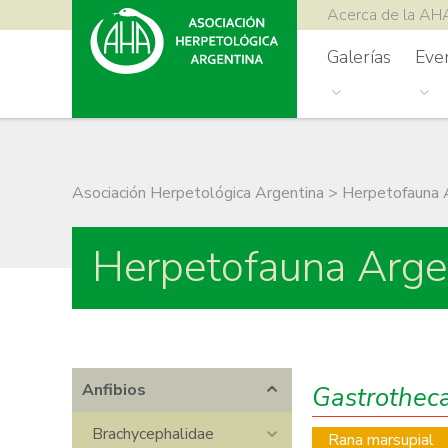
Acerca de la AH
Galerías
Eve
Asociación Herpetológica Argentina
>
Herpetofauna 
Herpetofauna Arge
Anfibios
Gastrotheca
Brachycephalidae
Rana marsupial