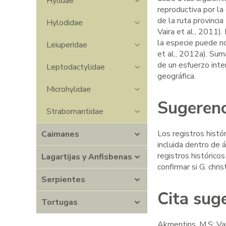
Hylidae
reproductiva por l
de la ruta provincia
Hylodidae
Vaira et al., 2011)
la especie puede no
Leiuperidae
et al., 2012a). Suma
de un esfuerzo inte
Leptodactylidae
geográfica.
Microhylidae
Sugerenc
Strabomantidae
Los registros histó
Caimanes
incluida dentro de 
registros histórico
Lagartijas y Anfisbenas
confirmar si G. chris
Serpientes
Cita sug
Tortugas
Akmentins, M.S; Vai