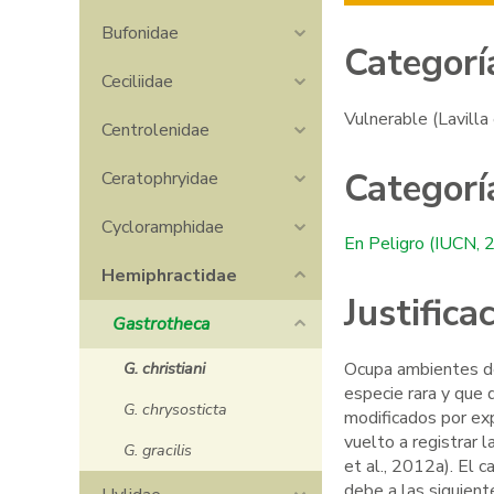
Bufonidae
Categorí
Ceciliidae
Vulnerable (Lavilla 
Centrolenidae
Categorí
Ceratophryidae
Cycloramphidae
En Peligro (IUCN, 
Hemiphractidae
Justific
Gastrotheca
G. christiani
Ocupa ambientes de
Phyllomedusa sauvagii
Le
especie rara y que
G. chrysosticta
modificados por exp
vuelto a registrar
G. gracilis
et al., 2012a). El 
debe a las siguient