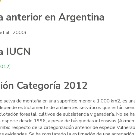
a anterior en Argentina
et al., 2000)
a IUCN
2012)
ación Categoría 2012
 selva de montaña en una superficie menor a 1.000 km2, es un
pidobatrachus llanensis
Liolaemus tandilens
 depende estrictamente de ambientes selváticos que están sien
lotación forestal, cultivos de subsistencia y ganadería. No se ha
 la especie desde 1996, a pesar de búsquedas intensivas (Akmen
cambio respecto de la categorización anterior de especie Vulnera
es evidencias. Se ha constatado la extirpación de una agregación