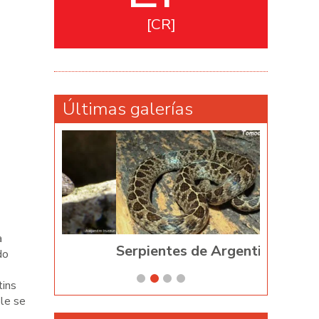
CR
Últimas galerías
a
is
Serpientes de Argentina
Phyllome
do
tins
ble se