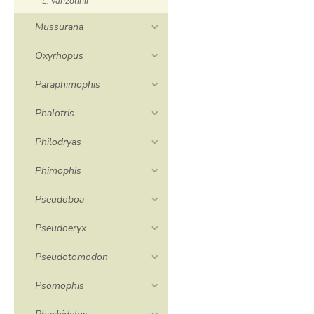
L. vanzolinii
Mussurana
Oxyrhopus
Paraphimophis
Phalotris
Philodryas
Phimophis
Pseudoboa
Pseudoeryx
Pseudotomodon
Psomophis