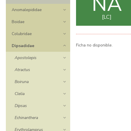
NA
Anomalepididae
LC
Boidae
Colubridae
Ficha no disponible.
Dipsadidae
Apostolepis
Atractus
Boiruna
Clelia
Dipsas
Echinanthera
Erythrolamprus