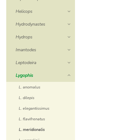
Helicops
Hydrodynastes
Hydrops
Imantodes
Leptodeira
Lygophis
L. anomalus
L. dilepis
L. elegantissimus
L. flavifrenatus
L. meridionalis