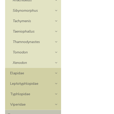
Rhachidelus
Sibynomorphus
Tachymenis
Taeniophallus
Thamnodynastes
Tomodon
Xenodon
Elapidae
Leptotyphlopidae
Typhlopidae
Viperidae