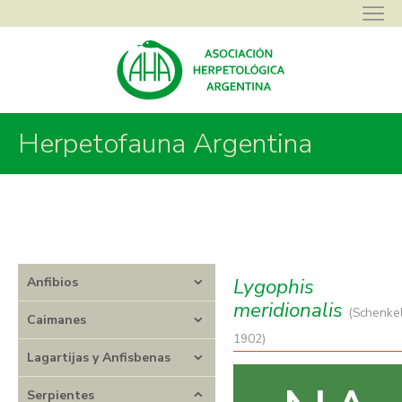
Herpetofauna Argentina
Asociación Herpetológica Argentina
>
Herpetofauna Argentina
>
Serpientes
>
Dipsadidae
>
Lygophis
>
Lygophis meridionalis
Lygophis
Anfibios
meridionalis
(Schenkel
Caimanes
1902)
Lagartijas y Anfisbenas
Serpientes