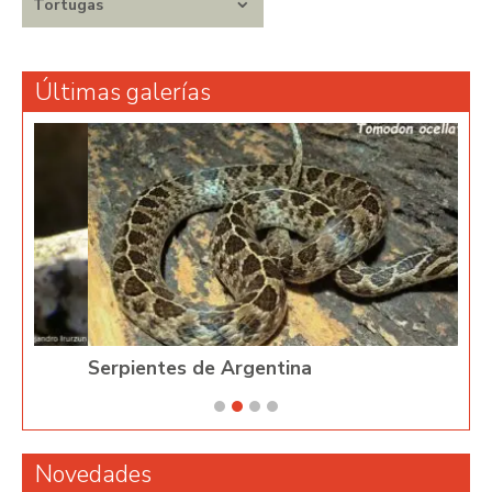
Tortugas
Últimas galerías
Serpientes de Argentina
Phy
Novedades