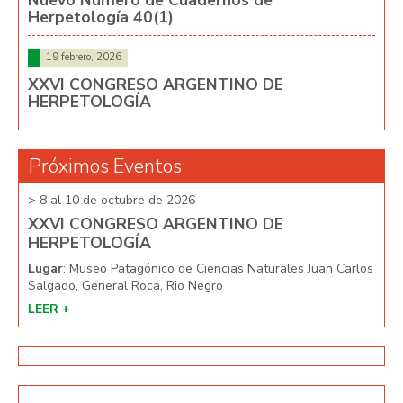
Herpetología 40(1)
19 febrero, 2026
XXVI CONGRESO ARGENTINO DE
HERPETOLOGÍA
Próximos Eventos
> 8 al 10 de octubre de 2026
> 8 
XXVI CONGRESO ARGENTINO DE
XX
HERPETOLOGÍA
HE
arlos
Lugar
: Museo Patagónico de Ciencias Naturales Juan Carlos
Lug
Salgado, General Roca, Rio Negro
Salg
LEER +
LEE