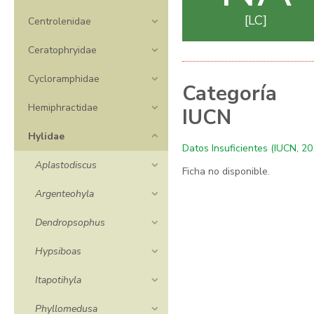
LC
Centrolenidae
Ceratophryidae
Cycloramphidae
Categoría
Hemiphractidae
IUCN
Hylidae
Datos Insuficientes (IUCN, 20
Aplastodiscus
Ficha no disponible.
Argenteohyla
Dendropsophus
Hypsiboas
Itapotihyla
Phyllomedusa