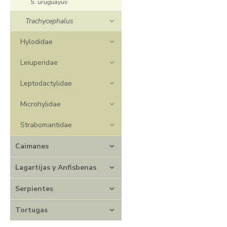
S. uruguayus
Trachycephalus
Hylodidae
Leiuperidae
Leptodactylidae
Microhylidae
Strabomantidae
Caimanes
Lagartijas y Anfisbenas
Serpientes
Tortugas