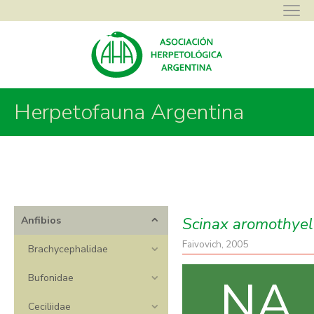
Herpetofauna Argentina
Asociación Herpetológica Argentina
>
Herpetofauna Argentina
>
Anfibios
>
Hylidae
>
Scinax
>
Scinax aromothyella
Scinax aromothyel
Anfibios
Faivovich, 2005
Brachycephalidae
NA
Bufonidae
Ceciliidae