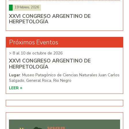
19 febrero, 2026
XXVI CONGRESO ARGENTINO DE
HERPETOLOGÍA
Próximos Eventos
> 8 al 10 de octubre de 2026
> 8 
XXVI CONGRESO ARGENTINO DE
XX
HERPETOLOGÍA
HE
arlos
Lugar
: Museo Patagónico de Ciencias Naturales Juan Carlos
Lug
Salgado, General Roca, Rio Negro
Salg
LEER +
LEE