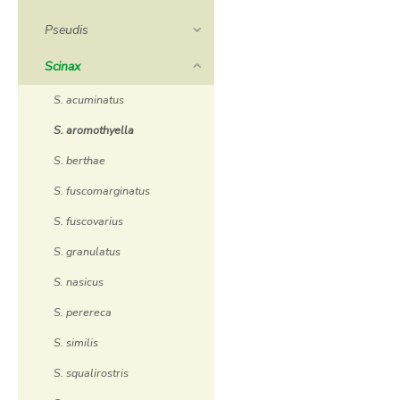
Pseudis
Scinax
S. acuminatus
S. aromothyella
S. berthae
S. fuscomarginatus
S. fuscovarius
S. granulatus
S. nasicus
S. perereca
S. similis
S. squalirostris