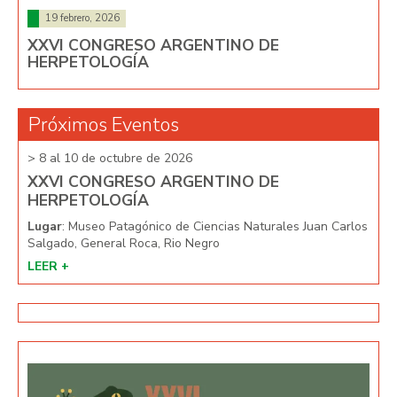
19 febrero, 2026
XXVI CONGRESO ARGENTINO DE
HERPETOLOGÍA
Próximos Eventos
> 8 al 10 de octubre de 2026
> 8 
XXVI CONGRESO ARGENTINO DE
XX
HERPETOLOGÍA
HE
arlos
Lugar
: Museo Patagónico de Ciencias Naturales Juan Carlos
Lug
Salgado, General Roca, Rio Negro
Salg
LEER +
LEE