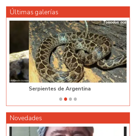
Últimas galerías
Serpientes de Argentina
Phy
Novedades