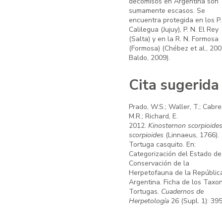
decomisos en Argentina son
sumamente escasos. Se
encuentra protegida en los P.
Calilegua (Jujuy), P. N. El Rey
(Salta) y en la R. N. Formosa
(Formosa) (Chébez et al., 200
Baldo, 2009).
Cita sugerida
Prado, W.S.; Waller, T.; Cabre
M.R.; Richard, E.
2012.
Kinosternon scorpioide
scorpioides
(Linnaeus, 1766).
Tortuga casquito. En:
Categorización del Estado de
Conservación de la
Herpetofauna de la Repúblic
Argentina. Ficha de los Taxo
Tortugas.
Cuadernos de
Herpetología
26 (Supl. 1): 395