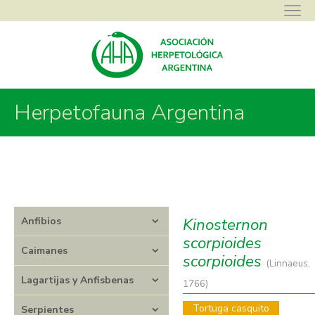
Asociación Herpetológica Argentina
>
Herpetofauna Argentina
>
Herpetofauna Argentina
Tortugas
>
Kinosternidae
>
Kinosternon
>
Kinosternon scorpioides
scorpioides
Kinosternon
Anfibios
scorpioides
Caimanes
scorpioides
(Linnaeus,
Lagartijas y Anfisbenas
1766)
Tortuga casquito
Serpientes