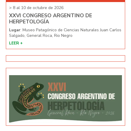
> 8 al 10 de octubre de 2026
> 8 
XXVI CONGRESO ARGENTINO DE
XX
HERPETOLOGÍA
HE
arlos
Lugar
: Museo Patagónico de Ciencias Naturales Juan Carlos
Lug
Salgado, General Roca, Rio Negro
Salg
LEER +
LEE