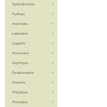
Hydrodynastes
Hydrops
Imantodes
Leptodeira
Lygophis
Mussurana
Oxyrhopus
Paraphimophis
Phalotris
Philodryas
Phimophis