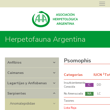
Herpetofauna Argentina
Asociación Herpetológica Argentina
>
Herpetofauna Argentina
>
Serpientes
>
Dipsadidae
>
Psomophis
Psomophis
Anfibios
Caimanes
‡
Categorías
IUCN
To
Lagartijas y Anfisbenas
Insuficientemente
IC
DD
Conocida
Serpientes
No Amenazada
NA
LC
Taxones
Anomalepididae
Lista Roja