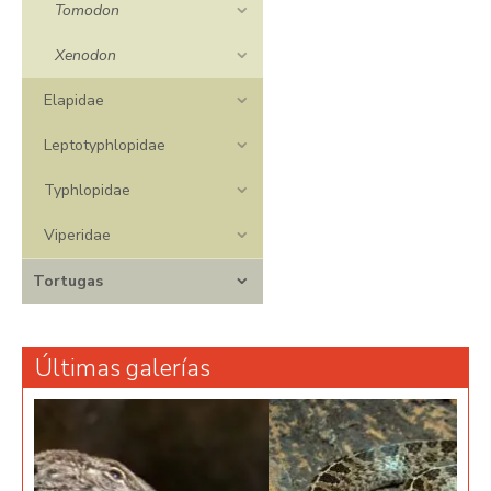
Tomodon
Xenodon
Elapidae
Leptotyphlopidae
Typhlopidae
Viperidae
Tortugas
Últimas galerías