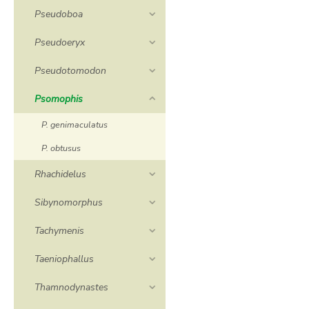
Pseudoboa
Pseudoeryx
Pseudotomodon
Psomophis
P. genimaculatus
P. obtusus
Rhachidelus
Sibynomorphus
Tachymenis
Taeniophallus
Thamnodynastes