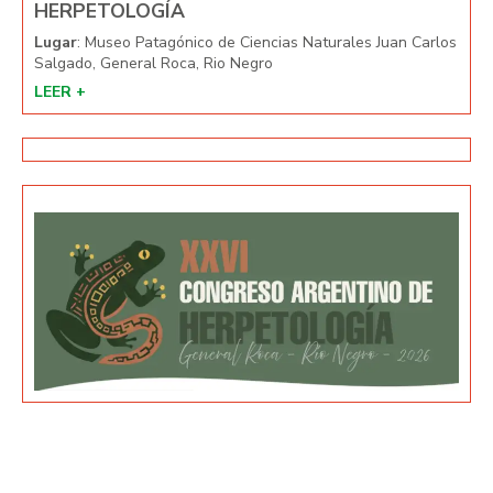
HERPETOLOGÍA
HE
arlos
Lugar
: Museo Patagónico de Ciencias Naturales Juan Carlos
Lug
Salgado, General Roca, Rio Negro
Salg
LEER +
LEE