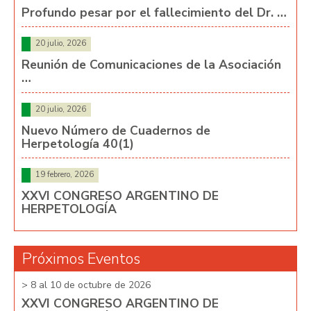
Profundo pesar por el fallecimiento del Dr. …
20 julio, 2026
Reunión de Comunicaciones de la Asociación
…
20 julio, 2026
Nuevo Número de Cuadernos de
Herpetología 40(1)
19 febrero, 2026
XXVI CONGRESO ARGENTINO DE
HERPETOLOGÍA
Próximos Eventos
> 8 al 10 de octubre de 2026
> 8 
XXVI CONGRESO ARGENTINO DE
XX