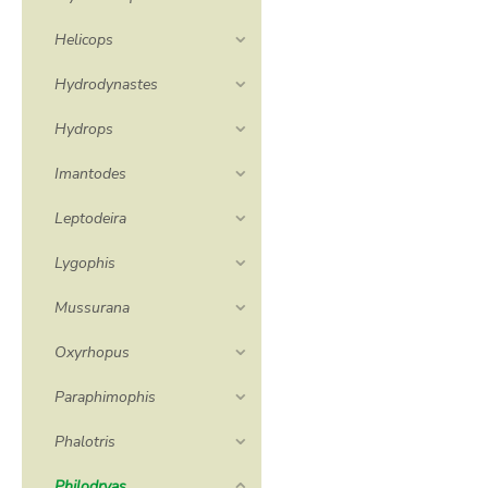
Helicops
Hydrodynastes
Hydrops
Imantodes
Leptodeira
Lygophis
Mussurana
Oxyrhopus
Paraphimophis
Phalotris
Philodryas