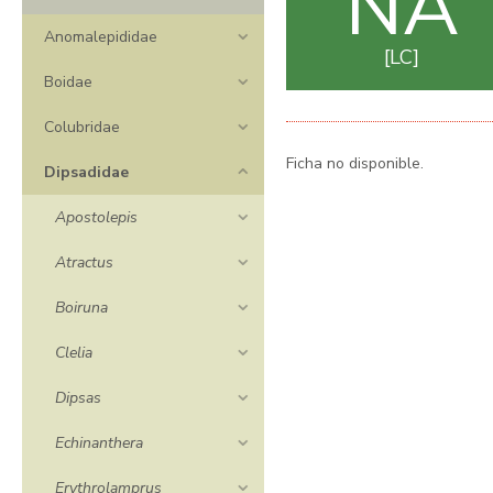
NA
Anomalepididae
LC
Boidae
Colubridae
Ficha no disponible.
Dipsadidae
Apostolepis
Atractus
Boiruna
Clelia
Dipsas
Echinanthera
Erythrolamprus