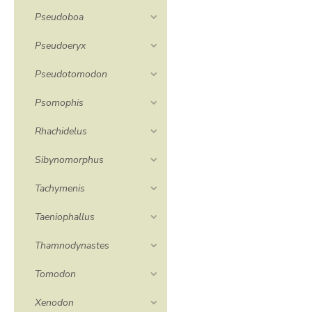
Pseudoboa
Pseudoeryx
Pseudotomodon
Psomophis
Rhachidelus
Sibynomorphus
Tachymenis
Taeniophallus
Thamnodynastes
Tomodon
Xenodon