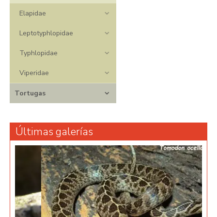
Elapidae
Leptotyphlopidae
Typhlopidae
Viperidae
Tortugas
Últimas galerías