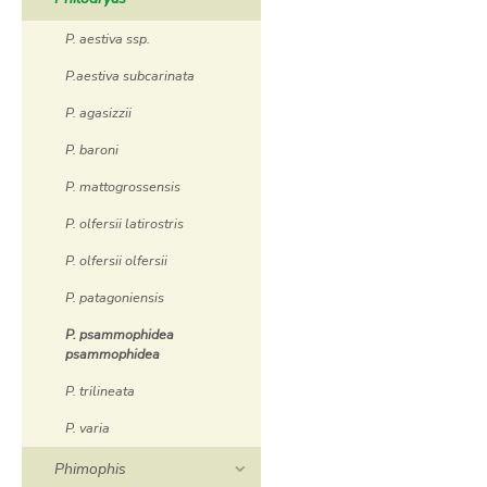
P. aestiva ssp.
P.aestiva subcarinata
P. agasizzii
P. baroni
P. mattogrossensis
P. olfersii latirostris
P. olfersii olfersii
P. patagoniensis
P. psammophidea
psammophidea
P. trilineata
P. varia
Phimophis