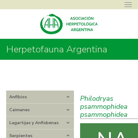
Asociación Herpetológica Argentina
>
Herpetofauna Argentina
>
Herpetofauna Argentina
Serpientes
>
Dipsadidae
>
Philodryas
>
Philodryas psammophidea
psammophidea
Philodryas
Anfibios
psammophidea
Caimanes
psammophidea
Lagartijas y Anfisbenas
Serpientes