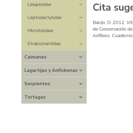
Cita sug
Leiuperidae
Leptodactylidae
Baldo, D. 2012.
Vi
de Conservación de
Microhylidae
Anfibios.
Cuaderno
Strabomantidae
Caimanes
Lagartijas y Anfisbenas
Serpientes
Tortugas