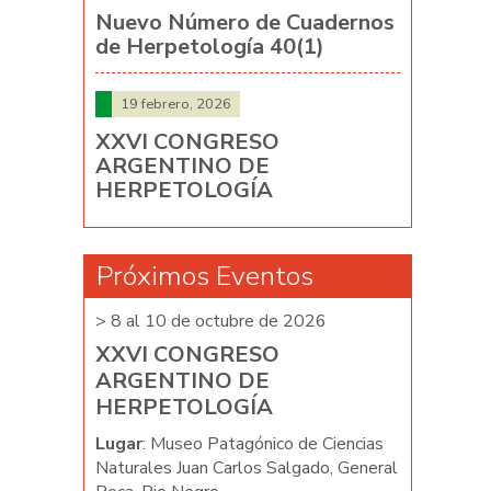
Nuevo Número de Cuadernos
de Herpetología 40(1)
19 febrero, 2026
XXVI CONGRESO
ARGENTINO DE
HERPETOLOGÍA
Próximos Eventos
026
> 8 al 10 de octubre de 2026
> 8 al 10 d
XXVI CONGRESO
XXVI C
ARGENTINO DE
ARGENT
HERPETOLOGÍA
HERPET
e Ciencias
Lugar
: Museo Patagónico de Ciencias
Lugar
: Mus
ado, General
Naturales Juan Carlos Salgado, General
Naturales J