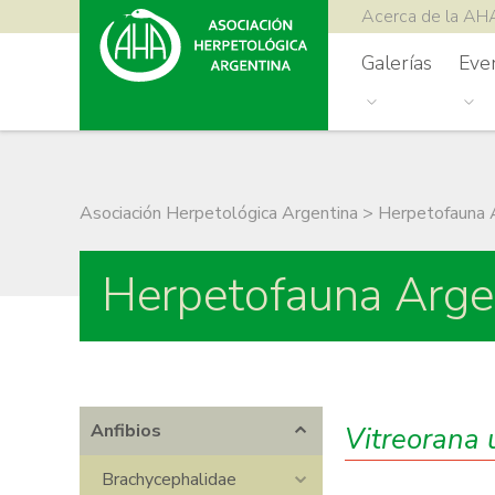
Acerca de la AH
Galerías
Eve
Asociación Herpetológica Argentina
>
Herpetofauna 
Herpetofauna Arge
Anfibios
Vitreorana
Brachycephalidae