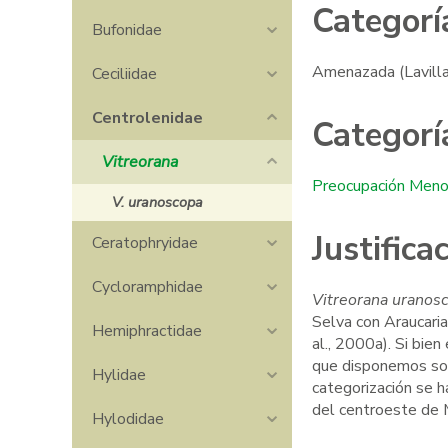
Categorí
Bufonidae
Amenazada (Lavilla
Ceciliidae
Centrolenidae
Categorí
Vitreorana
Preocupación Meno
V. uranoscopa
Justific
Ceratophryidae
Cycloramphidae
Vitreorana uranos
Selva con Araucaria
Hemiphractidae
al., 2000a). Si bien
Phyllomedusa sauvagii
que disponemos sob
Hylidae
categorización se 
del centroeste de M
Hylodidae