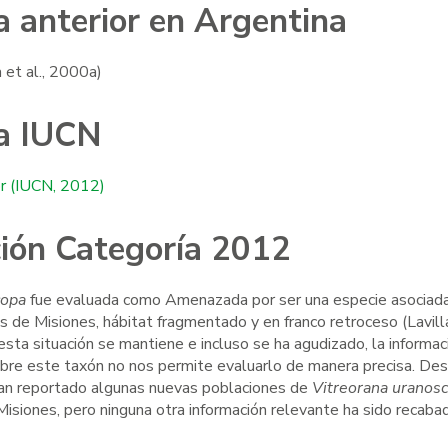
a anterior en Argentina
 et al., 2000a)
a IUCN
r (IUCN, 2012)
ación Categoría 2012
copa
fue evaluada como Amenazada por ser una especie asociada
s de Misiones, hábitat fragmentado y en franco retroceso (Lavill
 esta situación se mantiene e incluso se ha agudizado, la informac
Lepidobatrachus llanensis
Liolaemus tandile
re este taxón no nos permite evaluarlo de manera precisa. Des
han reportado algunas nuevas poblaciones de
Vitreorana uranos
isiones, pero ninguna otra información relevante ha sido recabad