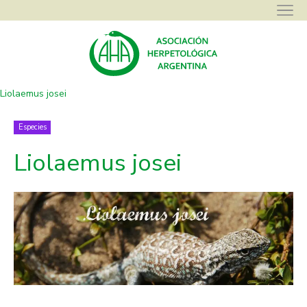
Asociación Herpetológica Argentina
>
Galerías
>
Especies
>
Liolaemus josei
Especies
Liolaemus josei