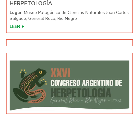
HERPETOLOGÍA
HE
arlos
Lugar
: Museo Patagónico de Ciencias Naturales Juan Carlos
Lug
Salgado, General Roca, Rio Negro
Salg
LEER +
LEE