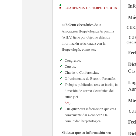
Info
CUADERNOS DE HERPETOLOGÍA
Más
> 
El
boletín electrónico
de la
CUR
Asociación Herpetológica Argentina
X
(AHA) tiene por objetivo difundir
–
CURS
A
cladí
información relacionada con la
H
Herpetología, como ser:
Fec
Lu
Congresos.
Dic
Na
Cursos.
Cas
Ro
Charlas o Conferencias.
Ofrecimientos de Becas o Pasantías.
LE
Lug
Trabajos publicados (enviar la cita, la
Aur
dirección de correo electrónico del
autor y el
Más
doi
)
Cualquier otra información que crea
–
CUR
conveniente dar a conocer a la
Fec
comunidad herpetológica.
Dic
Si desea que su información sea