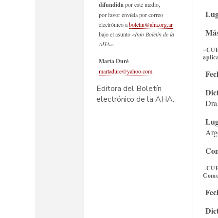
difundida
por este medio,
Lug
por favor envíela por correo
electrónico a
boletin@aha.org.ar
Más
bajo el asunto
«Info Boletín de la
AHA»
.
–
CUR
aplic
Marta Duré
martadure@yahoo.com
Fec
Editora del Boletín
Dic
electrónico de la AHA.
Dra
Lug
Arg
Con
–
CUR
Comu
Fec
Dic