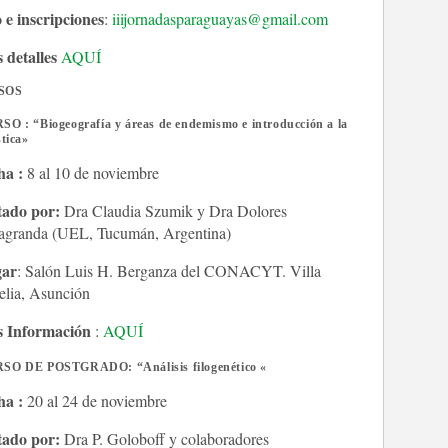
 e inscripciones
:
iiijornadasparaguayas@gmail.com
 detalles
AQUÍ
8 al 10 de octubre de 2026
> 8 al 10 de octubre de 2
SOS
XVI CONGRESO
XXVI CONGRESO
O : “Biogeografía y áreas de endemismo e introducción a la
RGENTINO DE
ARGENTINO DE
stica»
ERPETOLOGÍA
HERPETOLOGÍA
ha :
8 al 10 de noviembre
gar
: Museo Patagónico de Ciencias
Lugar
: Museo Patagónico d
tado por:
Dra Claudia Szumik y Dra Dolores
turales Juan Carlos Salgado, General
Naturales Juan Carlos Salg
agranda (UEL, Tucumán, Argentina)
ca, Rio Negro
Roca, Rio Negro
ER +
LEER +
ar
: Salón Luis H. Berganza del CONACYT. Villa
elia, Asunción
 Información
:
AQUÍ
SO DE POSTGRADO: “Análisis filogenético «
ha :
20 al 24 de noviembre
tado por:
Dra P. Goloboff y colaboradores