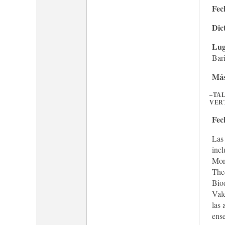
Fec
Dic
Lug
Bar
Más
–
TAL
VER
Fec
Las
incl
Mor
Theo
Biod
Val
las 
ense