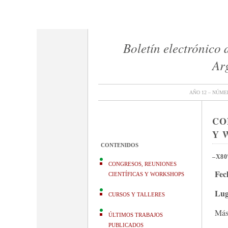
Boletín electrónico
Ar
Phyllomedusa sauvagii
Le
AÑO 12 – NÚME
CO
Y 
CONTENIDOS
–
X80
CONGRESOS, REUNIONES
Fec
CIENTÍFICAS Y WORKSHOPS
Lug
CURSOS Y TALLERES
Más
ÚLTIMOS TRABAJOS
PUBLICADOS