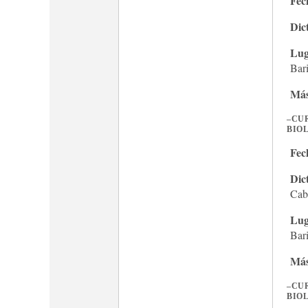
Fec
Dic
Lug
Bar
Más
–
CUR
BIO
Fec
Dic
Cab
Lug
Bar
Más
–
CUR
BIOL