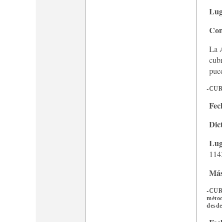
Lug
Con
La 
cubr
pued
-CUR
Fec
Dic
Lug
114
Más
-CUR
métod
desde