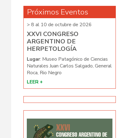
Próximos Eventos
026
> 8 al 10 de octubre de 2026
> 8 al 10 d
XXVI CONGRESO
XXVI C
ARGENTINO DE
ARGENT
HERPETOLOGÍA
HERPET
e Ciencias
Lugar
: Museo Patagónico de Ciencias
Lugar
: Mus
ado, General
Naturales Juan Carlos Salgado, General
Naturales J
Roca, Rio Negro
Roca, Rio N
LEER +
LEER +