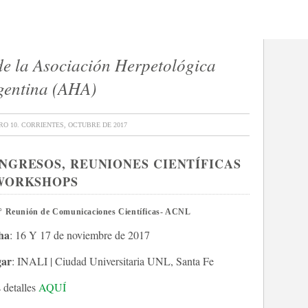
 de la Asociación Herpetológica
gentina (AHA)
pidobatrachus llanensis
Liolaemus tandilens
RO 10. CORRIENTES, OCTUBRE DE 2017
NGRESOS, REUNIONES CIENTÍFICAS
WORKSHOPS
° Reunión de Comunicaciones Científicas- ACNL
ha
: 16 Y 17 de noviembre de 2017
ar
: INALI | Ciudad Universitaria UNL, Santa Fe
 detalles
AQUÍ