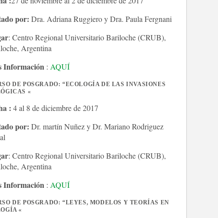
ha :
27 de noviembre al 2 de diciembre de 2017
tado por:
Dra. Adriana Ruggiero y Dra. Paula Fergnani
ar
: Centro Regional Universitario Bariloche (CRUB),
iloche, Argentina
 Información
:
AQUÍ
SO DE POSGRADO: “ECOLOGÍA DE LAS INVASIONES
LÓGICAS «
ha :
4 al 8 de diciembre de 2017
tado por:
Dr. martín Nuñez y Dr. Mariano Rodriguez
al
ar
: Centro Regional Universitario Bariloche (CRUB),
iloche, Argentina
 Información
:
AQUÍ
SO DE POSGRADO: “LEYES, MODELOS Y TEORÍAS EN
OGÍA «