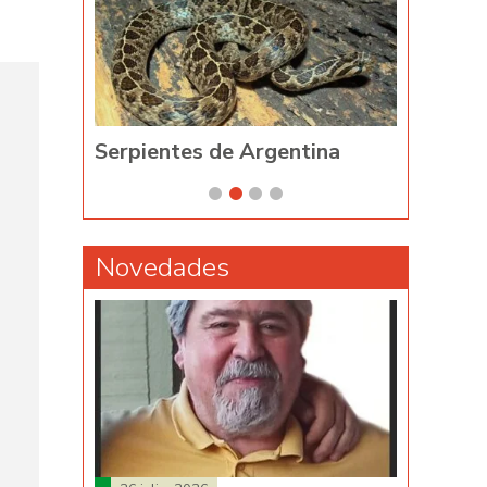
is
Serpientes de Argentina
Phyllome
Novedades