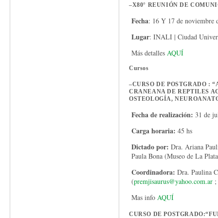
–
X80° REUNIÓN DE COMUNI
Fecha
: 16 Y 17 de noviembre 
Lugar
: INALI | Ciudad Univer
Más detalles
AQUÍ
Cursos
–
CURSO DE POSTGRADO : 
CRANEANA DE REPTILES AC
OSTEOLOGÍA, NEUROANATO
Fecha de realización:
31 de ju
Carga horaria:
45 hs
Dictado por:
Dra. Ariana Pau
Paula Bona (Museo de La Plata
Coordinadora:
Dra. Paulina C
(
premjisaurus@yahoo.com.ar
Mas info
AQUÍ
CURSO DE POSTGRADO:“FU