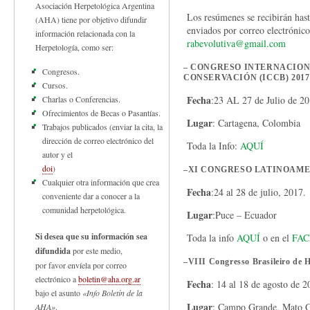
Asociación Herpetológica Argentina
Los resúmenes se recibirán hast
(AHA) tiene por objetivo difundir
enviados por correo electrónico
información relacionada con la
rabevolutiva@gmail.com
Herpetología, como ser:
– CONGRESO INTERNACION
Congresos.
CONSERVACIÓN (ICCB) 2017
Cursos.
Fecha
Charlas o Conferencias.
:23 AL 27 de Julio de 2
Ofrecimientos de Becas o Pasantías.
Lugar
: Cartagena, Colombia
Trabajos publicados (enviar la cita, la
dirección de correo electrónico del
Toda la Info:
AQUÍ
autor y el
doi
)
–
XI CONGRESO LATINOAME
Cualquier otra información que crea
Fecha
:24 al 28 de julio, 2017.
conveniente dar a conocer a la
comunidad herpetológica.
Lugar
:Puce – Ecuador
Si desea que su información sea
Toda la info
AQUÍ
o en el
FAC
difundida
por este medio,
–
VIII Congresso Brasileiro de H
por favor envíela por correo
electrónico a
boletin@aha.org.ar
Fecha
: 14 al 18 de agosto de 2
bajo el asunto
«Info Boletín de la
Lugar
: Campo Grande, Mato Gr
AHA»
.