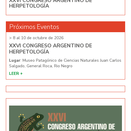
XXVI CONGRESO ARGENTINO DE
HERPETOLOGÍA
Próximos Eventos
> 8 al 10 de octubre de 2026
> 8 
XXVI CONGRESO ARGENTINO DE
XX
HERPETOLOGÍA
HE
arlos
Lugar
: Museo Patagónico de Ciencias Naturales Juan Carlos
Lug
Salgado, General Roca, Rio Negro
Salg
LEER +
LEE