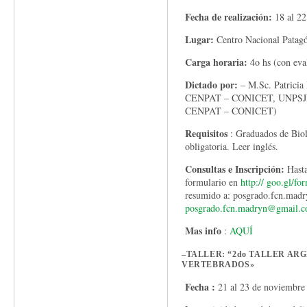
Fecha de realización:
18 al 22
Lugar:
Centro Nacional Patag
Carga horaria:
4o hs (con eva
Dictado por:
– M.Sc. Patrici
CENPAT – CONICET, UNPSJB) 
CENPAT – CONICET)
Requisitos
: Graduados de Biolo
obligatoria. Leer inglés.
Consultas e Inscripción:
Hast
formulario en
http:// goo.gl/f
resumido a: posgrado.fcn.mad
posgrado.fcn.madryn@gmail.c
Mas info
:
AQUÍ
–
TALLER: “2do TALLER AR
VERTEBRADOS»
Fecha :
21 al 23 de noviembre