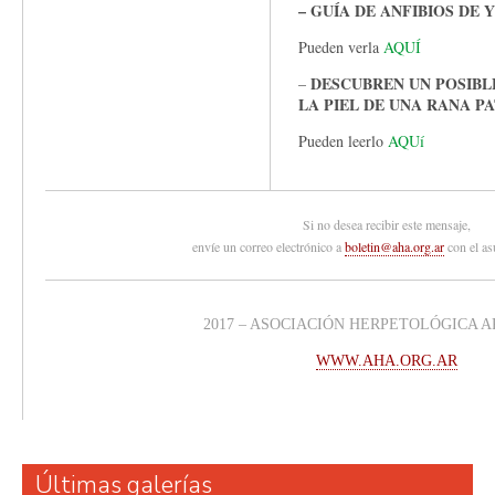
– GUÍA DE ANFIBIOS DE
Pueden verla
AQUÍ
DESCUBREN UN POSIBL
–
LA PIEL DE UNA RANA P
Pueden leerlo
AQUí
Si no desea recibir este mensaje,
envíe un correo electrónico a
boletin@aha.org.ar
con el a
2017 – ASOCIACIÓN HERPETOLÓGICA 
WWW.AHA.ORG.AR
Últimas galerías