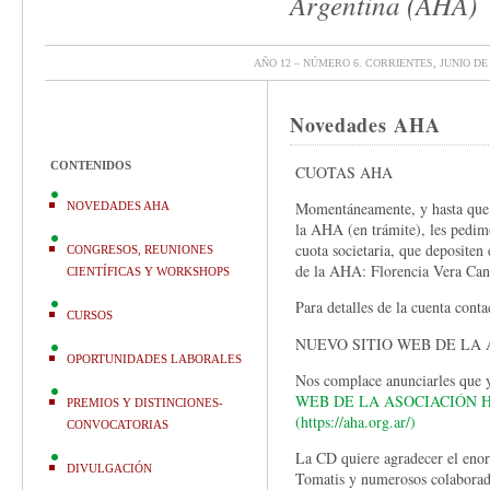
Argentina (AHA)
AÑO 12 – NÚMERO 6. CORRIENTES, JUNIO DE 
Novedades AHA
CONTENIDOS
CUOTAS AHA
Momentáneamente, y hasta que 
NOVEDADES AHA
la AHA (en trámite), les pedimo
cuota societaria, que depositen 
CONGRESOS, REUNIONES
de la AHA: Florencia Vera Can
CIENTÍFICAS Y WORKSHOPS
Para detalles de la cuenta conta
CURSOS
NUEVO SITIO WEB DE LA
OPORTUNIDADES LABORALES
Nos complace anunciarles que y
WEB DE LA ASOCIACIÓN 
PREMIOS Y DISTINCIONES-
(https://aha.org.ar/)
CONVOCATORIAS
La CD quiere agradecer el enor
DIVULGACIÓN
Tomatis y numerosos colaborado