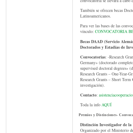
convocatoria se llevará a cabo d
También se ofrecen becas Docto
Latinoamericanos.
Para ver las bases de las convoc
vínculo:
CONVOCATORIA B
Becas DAAD (Servicio Alemá
Doctorados y Estadías de Inv
Convocatorias
: -Research Gra
Germany» (doctorado completo)
supervised doctoral degrees» (
Research Grants – One-Year-Gran
Research Grants – Short Term G
investigación).
Contacto
:
asistenciacooperaci
Toda la info
AQUÍ
Premios y Distinciones- Convoca
Distinción Investigador de la
Organizado por el Ministerio d