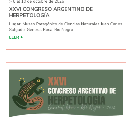
> 8 al 10 de octubre de 2026
> 8 
XXVI CONGRESO ARGENTINO DE
XX
HERPETOLOGÍA
HE
arlos
Lugar
: Museo Patagónico de Ciencias Naturales Juan Carlos
Lug
Salgado, General Roca, Rio Negro
Salg
LEER +
LEE