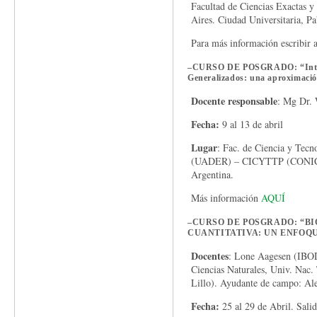
Facultad de Ciencias Exactas y
Aires. Ciudad Universitaria, Pa
Para más información escribir 
–
CURSO DE POSGRADO: “Introd
Generalizados: una aproximació
Docente responsable
: Mg Dr. 
Fecha:
9 al 13 de abril
Lugar
: Fac. de Ciencia y Tec
(UADER) – CICYTTP (CONICET
Argentina.
Más información
AQUÍ
–
CURSO DE POSGRADO: “B
CUANTITATIVA: UN ENFOQ
Docentes
: Lone Aagesen (IBOD
Ciencias Naturales, Univ. Nac
Lillo). Ayudante de campo: Al
Fecha:
25 al 29 de Abril. Salida