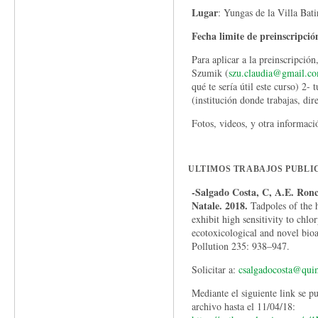
Lugar
: Yungas de la Villa Ba
Fecha limite de preinscripció
Para aplicar a la preinscripción
Szumik (
szu.claudia@gmail.c
qué te sería útil este curso) 2-
(institución donde trabajas, dir
Fotos, videos, y otra informac
ULTIMOS TRABAJOS PUBLI
-Salgado Costa, C, A.E. Ronc
Natale. 2018.
Tadpoles of the 
exhibit high sensitivity to chlo
ecotoxicological and novel bio
Pollution 235: 938–947.
Solicitar a:
csalgadocosta@quim
Mediante el siguiente link se p
archivo hasta el 11/04/18: