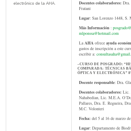
Docentes colaboradores:
Dra. 
electrónico de la AHA.
Fratani
Lugar
: San Lorenzo 1448, S.
Más Información
:
posgrado@c
mlponssa@hotmail.com
AHA
ayuda económic
La
ofrece
gastos de inscripción a este cu
escribir a:
consultasaha@gmail
–
CURSO DE POSGRADO: “H
COMPARADA: TÉCNICAS BÁ
ÓPTICA Y ELECTRÓNICA” 8º 
Docente responsable
: Dra. Gl
Docentes colaboradores:
Lic. 
Nahabedian, Lic. M.E.A. O´Do
Pallares, Dra. E. Regueira, Dra
M.C. Volonteri
Fecha:
del 5 al 16 de marzo d
Lugar
: Departamento de Biodi