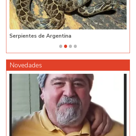
Serpientes de Argentina
Phy
Novedades