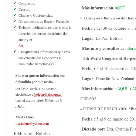
Congresos.
Más información
AQUÍ
Cursos.
Charlas o Conferencias.
– I Congreso Boliviano de Herpe
Ofrecimientos de Becas o Pasantías.
Trabajos publicados (enviar la cita, la
Fecha :
del 30 de octubre al 1
dirección de correo electrónico del
Lugar
: La Paz, Bolivia
autor y el
doi
)
Más info y consultas a:
infor
Cualquier otra información que crea
conveniente dar a conocer a la
– 9th World Congress of Herpet
comunidad herpetológica.
Fecha :
5 al 10 de enero de 20
Si desea que su información sea
Lugar
: Dunedin New Zealand
difundida
por este medio,
Más Información
por favor envíela por correo
:
AQUÍ
o
A
electrónico a
boletin@aha.org.ar
CURSOS
bajo el asunto
«Info Boletín de la
AHA»
.
–
CURSO DE POSGRADO: “Biolog
Marta Duré
Fecha :
5 al 9 de marzo de 20
martadure@yahoo.com
Dictado por:
Dra. Cynthia P. 
Editora del Boletín