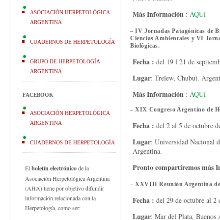
Más Información
ASOCIACIÓN HERPETOLÓGICA
:
AQUí
ARGENTINA
– IV Jornadas Patagónicas de Bi
Ciencias Ambientales y VI Jorna
CUADERNOS DE HERPETOLOGÍA
Biológicas.
Fecha :
del 19 l 21 de septiem
GRUPO DE HERPETOLOGÍA
ARGENTINA
Lugar
: Trelew, Chubut. Argen
Más Información
:
AQUí
FACEBOOK
– XIX Congreso Argentino de H
ASOCIACIÓN HERPETOLÓGICA
ARGENTINA
Fecha :
del 2 al 5 de octubre 
Lugar
: Universidad Nacional de
CUADERNOS DE HERPETOLOGÍA
Argentina.
Pronto compartiremos más I
El
boletín electrónico
de la
Asociación Herpetológica Argentina
– XXVIII Reunión Argentina de
(AHA) tiene por objetivo difundir
información relacionada con la
Fecha :
del 29 de octubre al 2
Herpetología, como ser:
Lugar
: Mar del Plata, Buenos 