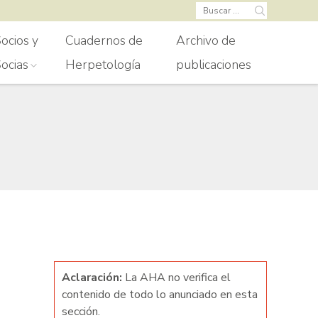
Buscar:
ocios y
Cuadernos de
Archivo de
ocias
Herpetología
publicaciones
Aclaración:
La AHA no verifica el
contenido de todo lo anunciado en esta
sección.