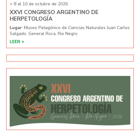
> 8 al 10 de octubre de 2026
> 8 
XXVI CONGRESO ARGENTINO DE
XX
HERPETOLOGÍA
HE
arlos
Lugar
: Museo Patagónico de Ciencias Naturales Juan Carlos
Lug
Salgado, General Roca, Rio Negro
Salg
LEER +
LEE