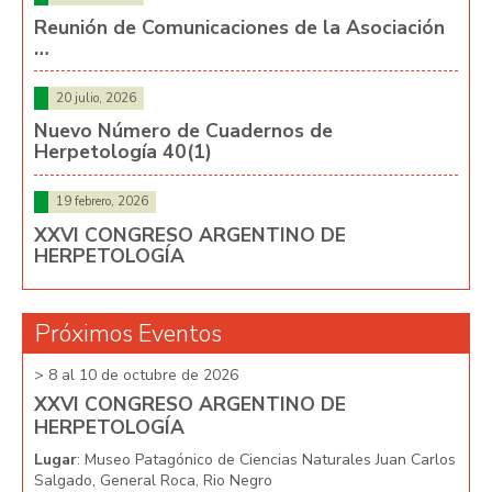
Reunión de Comunicaciones de la Asociación
…
20 julio, 2026
Nuevo Número de Cuadernos de
Herpetología 40(1)
19 febrero, 2026
XXVI CONGRESO ARGENTINO DE
HERPETOLOGÍA
Próximos Eventos
> 8 al 10 de octubre de 2026
> 8 
XXVI CONGRESO ARGENTINO DE
XX
HERPETOLOGÍA
HE
arlos
Lugar
: Museo Patagónico de Ciencias Naturales Juan Carlos
Lug
Salgado, General Roca, Rio Negro
Salg