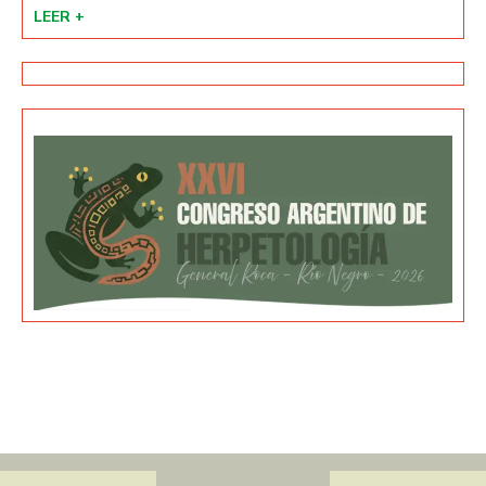
LEER +
LEE