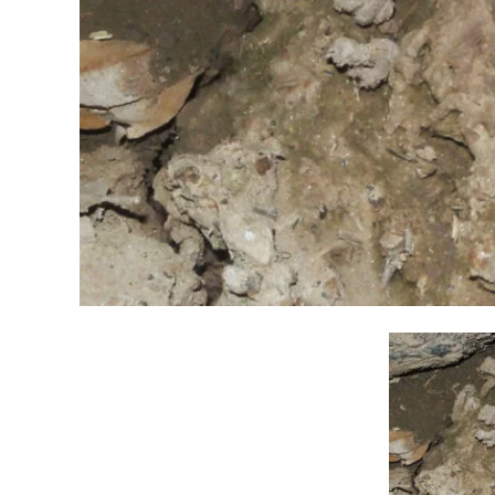
Phyllomedusa sauvagii