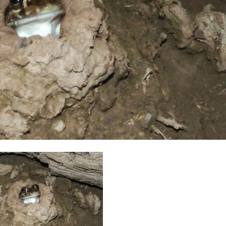
Lepidobatrachus llanensis
Liolaemus tandile