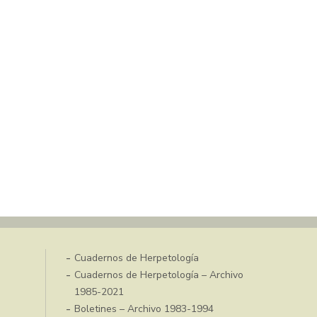
Cuadernos de Herpetología
Cuadernos de Herpetología – Archivo
1985-2021
Boletines – Archivo 1983-1994