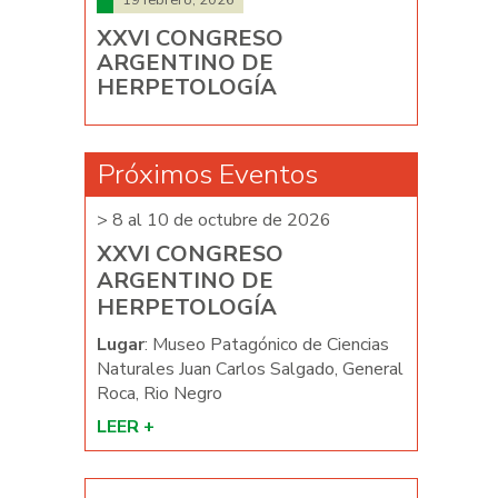
XXVI CONGRESO
ARGENTINO DE
HERPETOLOGÍA
Próximos Eventos
026
> 8 al 10 de octubre de 2026
> 8 al 10 d
XXVI CONGRESO
XXVI C
ARGENTINO DE
ARGENT
HERPETOLOGÍA
HERPET
e Ciencias
Lugar
: Museo Patagónico de Ciencias
Lugar
: Mus
ado, General
Naturales Juan Carlos Salgado, General
Naturales J
Roca, Rio Negro
Roca, Rio N
LEER +
LEER +